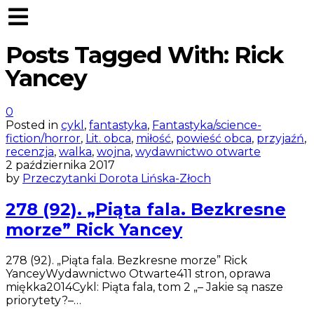
Posts Tagged With: Rick
Yancey
0
Posted in
cykl
,
fantastyka
,
Fantastyka/science-
fiction/horror
,
Lit. obca
,
miłość
,
powieść obca
,
przyjaźń
,
recenzja
,
walka
,
wojna
,
wydawnictwo otwarte
2 października 2017
by
Przeczytanki Dorota Lińska-Złoch
278 (92). „Piąta fala. Bezkresne
morze” Rick Yancey
278 (92). „Piąta fala. Bezkresne morze” Rick
YanceyWydawnictwo Otwarte411 stron, oprawa
miękka2014Cykl: Piąta fala, tom 2 „– Jakie są nasze
priorytety?–…