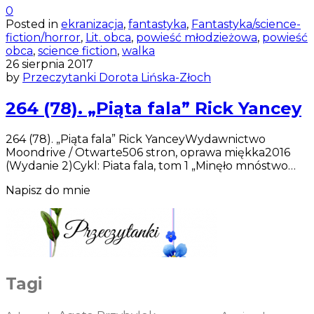
0
Posted in
ekranizacja
,
fantastyka
,
Fantastyka/science-
fiction/horror
,
Lit. obca
,
powieść młodzieżowa
,
powieść
obca
,
science fiction
,
walka
26 sierpnia 2017
by
Przeczytanki Dorota Lińska-Złoch
264 (78). „Piąta fala” Rick Yancey
264 (78). „Piąta fala” Rick YanceyWydawnictwo
Moondrive / Otwarte506 stron, oprawa miękka2016
(Wydanie 2)Cykl: Piata fala, tom 1 „Minęło mnóstwo…
Napisz do mnie
Tagi