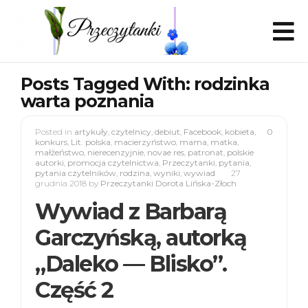
Posts Tagged With: rodzinka
warta poznania
Posted in
artykuły
,
czytelnicy
,
debiut
,
Facebook
,
kobieta
,
0
konkurs
,
Lit. polska
,
macierzyństwo
,
mama
,
matka
,
małżeństwo
,
nierecenzyjnie
,
novae res
,
patronat
,
polskie
autorki
,
promocja czytelnictwa
,
Przeczytanki
,
pytania
,
pytania czytelników
,
rodzina
,
wyniki
,
wywiad
27
grudnia 2018
by
Przeczytanki Dorota Lińska-Złoch
Wywiad z Barbarą
Garczyńską, autorką
„Daleko — Blisko”.
Część 2