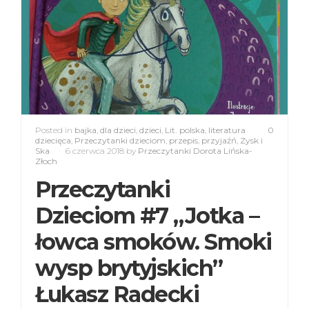
Posted in
bajka
,
dla dzieci
,
dzieci
,
Lit. polska
,
literatura
0
dziecięca
,
Przeczytanki dzieciom
,
przepis
,
przyjaźń
,
Zysk i
Ska
6 czerwca 2018
by
Przeczytanki Dorota Lińska-
Złoch
Przeczytanki
Dzieciom #7 „Jotka –
łowca smoków. Smoki
wysp brytyjskich”
Łukasz Radecki