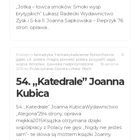
„Jotka – łowca smoków. Smoki wysp
brytyjskich” Łukasz Radecki Wydawnictwo
Zysk i S-ka Il. Joanna Sapkowska – Pieprzyk 76
stron, oprawa…
Posted in
fantastyka
,
Fantastyka/science-fiction/horror
,
0
gąski
,
Lit. polska
,
magia
,
powieść polska
,
przyjaźń
,
saga
,
wojna
,
Wrocław
,
zjawiska nadprzyrodzone
18 sierpnia
2015
by
Przeczytanki Dorota Lińska-Złoch
54. „Katedrale” Joanna
Kubica
54. „Katedrale” Joanna KubicaWydawnictwo
„Alegoria”294 strony, oprawa
miękka2015Książka otrzymana dzięki
współpracy z Polacy nie gęsi..„Nigdy nie jesteś
sam”- te słowa są mottem książki Joanny