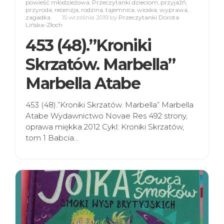
powieść młodzieżowa
,
Przeczytanki dzieciom
,
przyjaźń
,
przyroda
,
recenzja
,
rodzina
,
tajemnica
,
wioska
,
wyprawa
,
zagadka
15 września 2019
by
Przeczytanki Dorota
Lińska-Złoch
453 (48).”Kroniki
Skrzatów. Marbella”
Marbella Atabe
453 (48).”Kroniki Skrzatów. Marbella” Marbella
Atabe Wydawnictwo Novae Res 492 strony,
oprawa miękka 2012 Cykl: Kroniki Skrzatów,
tom 1 Babcia…