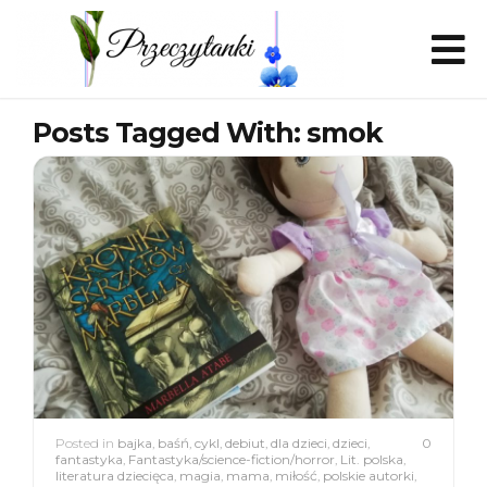
Posts Tagged With: smok
Posted in
bajka
,
baśń
,
cykl
,
debiut
,
dla dzieci
,
dzieci
,
0
fantastyka
,
Fantastyka/science-fiction/horror
,
Lit. polska
,
literatura dziecięca
,
magia
,
mama
,
miłość
,
polskie autorki
,