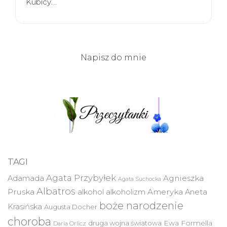
Kubicy.…
Napisz do mnie
TAGI
Agata Przybyłek
Agnieszka
Adamada
Agata Suchocka
Albatros
Pruska
Ameryka
alkohol
alkoholizm
Aneta
boże narodzenie
Krasińska
Augusta Docher
choroba
druga wojna światowa
Ewa Formella
Daria Orlicz