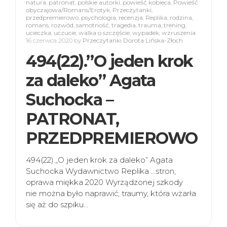
natura
,
patronat
,
polskie autorki
,
powieść kobieca
,
Powieść
obyczajowa/Romans/Erotyk
,
Przeczytanki
,
przedpremierowo
,
psychologia
,
recenzja
,
Replika
,
rodzina
,
romans
,
rozwód
,
samotność
,
tragedia
,
trauma
,
trening
,
ucieczka
,
uczucie
,
walka o szczęście
,
wypadek
,
wzruszenia
16 czerwca 2020
by
Przeczytanki Dorota Lińska-Złoch
494(22).”O jeden krok
za daleko” Agata
Suchocka –
PATRONAT,
PRZEDPREMIEROWO
494(22).„O jeden krok za daleko” Agata
Suchocka Wydawnictwo Replika …stron,
oprawa miękka 2020 Wyrządzonej szkody
nie można było naprawić; traumy, która wżarła
się aż do szpiku…