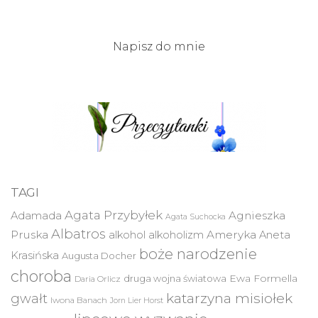
Napisz do mnie
TAGI
Agata Przybyłek
Agnieszka
Adamada
Agata Suchocka
Albatros
Pruska
Ameryka
alkohol
alkoholizm
Aneta
boże narodzenie
Krasińska
Augusta Docher
choroba
druga wojna światowa
Ewa Formella
Daria Orlicz
katarzyna misiołek
gwałt
Iwona Banach
Jorn Lier Horst