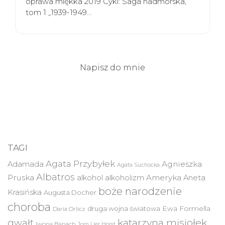
oprawa miękka 2019 Cykl: Saga nadmorska,
tom 1 „1939-1949…
Napisz do mnie
TAGI
Agata Przybyłek
Agnieszka
Adamada
Agata Suchocka
Albatros
Pruska
Ameryka
alkohol
alkoholizm
Aneta
boże narodzenie
Krasińska
Augusta Docher
choroba
druga wojna światowa
Ewa Formella
Daria Orlicz
katarzyna misiołek
gwałt
Iwona Banach
Jorn Lier Horst