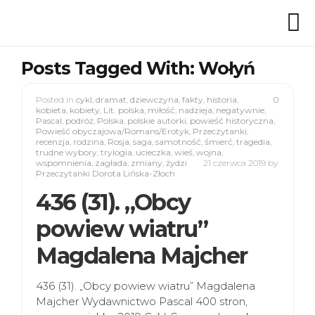
Posts Tagged With: Wołyń
Posted in
cykl
,
dramat
,
dziewczyna
,
fakty
,
historia
,
0
kobieta
,
kobiety
,
Lit. polska
,
miłość
,
nadzieja
,
negatywnie
,
Pascal
,
podróż
,
Polska
,
polskie autorki
,
powieść historyczna
,
Powieść obyczajowa/Romans/Erotyk
,
Przeczytanki
,
recenzja
,
rodzina
,
Rosja
,
saga
,
samotność
,
śmierć
,
tragedia
,
trudne wybory
,
trylogia
,
ucieczka
,
wieś
,
wojna
,
wspomnienia
,
zagłada
,
zmiany
,
żydzi
21 czerwca 2019
by
Przeczytanki Dorota Lińska-Złoch
436 (31). „Obcy
powiew wiatru”
Magdalena Majcher
436 (31). „Obcy powiew wiatru” Magdalena
Majcher Wydawnictwo Pascal 400 stron,