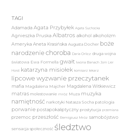
TAGI
Agata Przybyłek
Adamada
Agata Suchocka
Albatros
Agnieszka Pruska
alkohol
alkoholizm
boże
Ameryka
Aneta Krasińska
Augusta Docher
choroba
narodzenie
druga wojna
Daria Orlicz
gwałt
światowa
Ewa Formella
Iwona Banach
Jorn Lier
katarzyna misiołek
lekarz
Horst
komisarz
lipcowe wyzwanie przeczytanek
mafia
Magdalena Witkiewicz
Magdalena Majcher
muzyka
matras
molestowanie
Muza
mróz
namiętność
narkotyki
Natasza Socha
patologia
porwanie
postapokaliptyczny
prostytucja
przemiana
przeszłość
przemoc
samobójstwo
Remigiusz Mróz
śledztwo
sensacja
społeczność