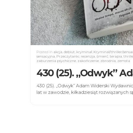
Posted in
akcja
,
debiut
,
kryminał
,
Kryminał/thriller/sensa
sensacyjna
,
Przeczytanki
,
recenzja
,
śmierć
,
terapia
,
thrill
zaburzenia psychiczne
,
zakończenie
,
zbrodnia
,
zemsta
430 (25). „Odwyk” A
430 (25). „Odwyk” Adam Widerski Wydawnic
lat w zawodzie, kilkadziesiąt rozwiązanych 