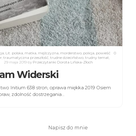
cja
,
Lit. polska
,
matka
,
mężczyzna
,
morderstwo
,
policja
,
powieść
0
er
,
traumatyczna przeszłość
,
trudne dzieciństwo
,
trudny temat
,
29 maja 2019
by
Przeczytanki Dorota Lińska-Złoch
dam Widerski
two Initium 638 stron, oprawa miękka 2019 Osiem
spraw, zdolność dostrzegania…
Napisz do mnie