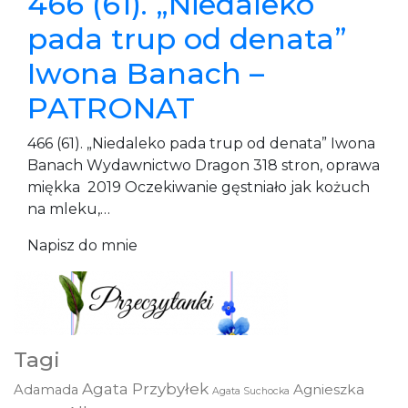
466 (61). „Niedaleko
pada trup od denata”
Iwona Banach –
PATRONAT
466 (61). „Niedaleko pada trup od denata” Iwona
Banach Wydawnictwo Dragon 318 stron, oprawa
miękka 2019 Oczekiwanie gęstniało jak kożuch
na mleku,…
Napisz do mnie
Tagi
Agata Przybyłek
Agnieszka
Adamada
Agata Suchocka