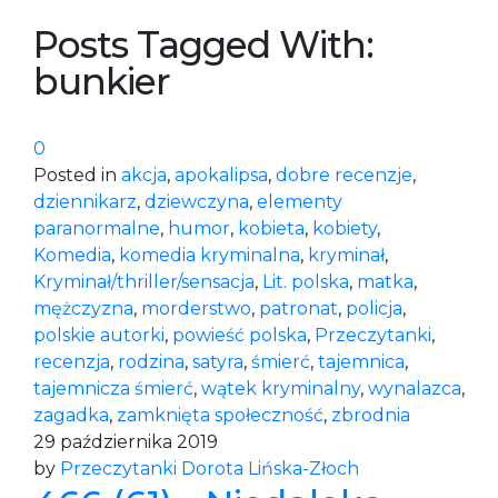
Posts Tagged With:
bunkier
0
Posted in
akcja
,
apokalipsa
,
dobre recenzje
,
dziennikarz
,
dziewczyna
,
elementy
paranormalne
,
humor
,
kobieta
,
kobiety
,
Komedia
,
komedia kryminalna
,
kryminał
,
Kryminał/thriller/sensacja
,
Lit. polska
,
matka
,
mężczyzna
,
morderstwo
,
patronat
,
policja
,
polskie autorki
,
powieść polska
,
Przeczytanki
,
recenzja
,
rodzina
,
satyra
,
śmierć
,
tajemnica
,
tajemnicza śmierć
,
wątek kryminalny
,
wynalazca
,
zagadka
,
zamknięta społeczność
,
zbrodnia
29 października 2019
by
Przeczytanki Dorota Lińska-Złoch