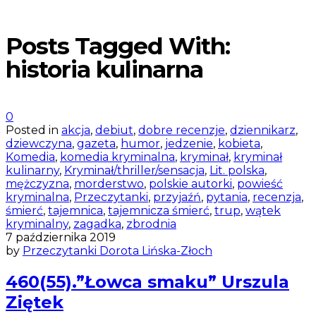
Posts Tagged With:
historia kulinarna
0
Posted in
akcja
,
debiut
,
dobre recenzje
,
dziennikarz
,
dziewczyna
,
gazeta
,
humor
,
jedzenie
,
kobieta
,
Komedia
,
komedia kryminalna
,
kryminał
,
kryminał
kulinarny
,
Kryminał/thriller/sensacja
,
Lit. polska
,
mężczyzna
,
morderstwo
,
polskie autorki
,
powieść
kryminalna
,
Przeczytanki
,
przyjaźń
,
pytania
,
recenzja
,
śmierć
,
tajemnica
,
tajemnicza śmierć
,
trup
,
wątek
kryminalny
,
zagadka
,
zbrodnia
7 października 2019
by
Przeczytanki Dorota Lińska-Złoch
460(55).”Łowca smaku” Urszula
Ziętek