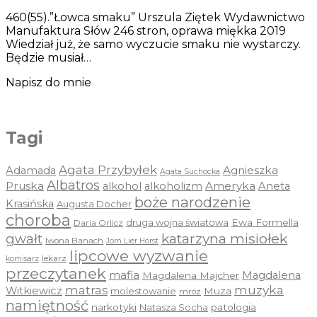
460(55).”Łowca smaku” Urszula Ziętek Wydawnictwo
Manufaktura Słów 246 stron, oprawa miękka 2019
Wiedział już, że samo wyczucie smaku nie wystarczy.
Będzie musiał…
Napisz do mnie
Tagi
Agata Przybyłek
Agnieszka
Adamada
Agata Suchocka
Albatros
Pruska
Ameryka
alkohol
alkoholizm
Aneta
boże narodzenie
Krasińska
Augusta Docher
choroba
druga wojna światowa
Ewa Formella
Daria Orlicz
katarzyna misiołek
gwałt
Iwona Banach
Jorn Lier Horst
lipcowe wyzwanie
lekarz
komisarz
przeczytanek
mafia
Magdalena
Magdalena Majcher
muzyka
matras
Witkiewicz
molestowanie
Muza
mróz
namiętność
narkotyki
Natasza Socha
patologia