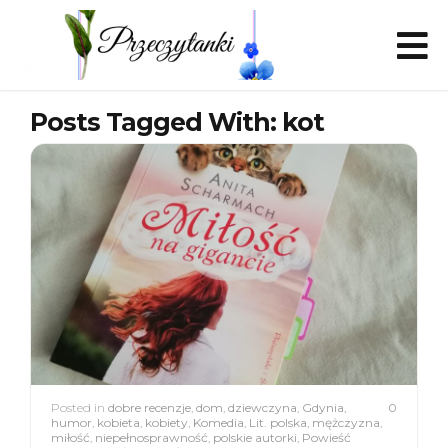
Posts Tagged With: kot
Posted in
dobre recenzje
,
dom
,
dziewczyna
,
Gdynia
,
0
humor
,
kobieta
,
kobiety
,
Komedia
,
Lit. polska
,
mężczyzna
,
miłość
,
niepełnosprawność
,
polskie autorki
,
Powieść