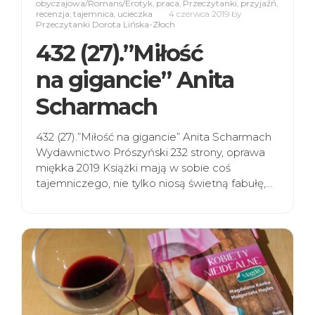
obyczajowa/Romans/Erotyk
,
praca
,
Przeczytanki
,
przyjaźń
,
recenzja
,
tajemnica
,
ucieczka
4 czerwca 2019
by
Przeczytanki Dorota Lińska-Złoch
432 (27).”Miłość
na gigancie” Anita
Scharmach
432 (27).”Miłość na gigancie” Anita Scharmach
Wydawnictwo Prószyński 232 strony, oprawa
miękka 2019 Książki mają w sobie coś
tajemniczego, nie tylko niosą świetną fabułę,…