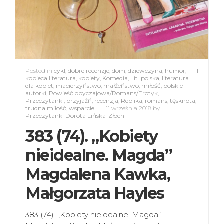
Posted in
cykl
,
dobre recenzje
,
dom
,
dziewczyna
,
humor
,
1
kobieca literatura
,
kobiety
,
Komedia
,
Lit. polska
,
literatura
dla kobiet
,
macierzyństwo
,
małżeństwo
,
miłość
,
polskie
autorki
,
Powieść obyczajowa/Romans/Erotyk
,
Przeczytanki
,
przyjaźń
,
recenzja
,
Replika
,
romans
,
tęsknota
,
trudna miłość
,
wsparcie
11 września 2018
by
Przeczytanki Dorota Lińska-Złoch
383 (74). „Kobiety
nieidealne. Magda”
Magdalena Kawka,
Małgorzata Hayles
383 (74). „Kobiety nieidealne. Magda”