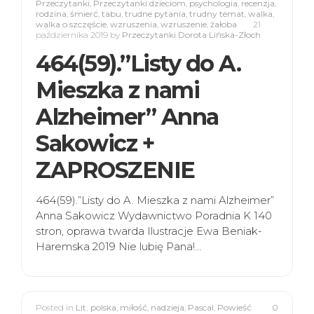
Przeczytanki
,
Przeczytanki dzieciom
,
psychologia
,
recenzja
,
rodzina
,
śmierć
,
tabu
,
trudne pytania
,
trudny temat
,
walka
,
walka o szczęście
,
wzruszenia
,
wzruszenie
,
żałoba
21
października 2019
by
Przeczytanki Dorota Lińska-Złoch
464(59).”Listy do A.
Mieszka z nami
Alzheimer” Anna
Sakowicz +
ZAPROSZENIE
464(59).”Listy do A. Mieszka z nami Alzheimer”
Anna Sakowicz Wydawnictwo Poradnia K 140
stron, oprawa twarda Ilustracje Ewa Beniak-
Haremska 2019 Nie lubię Pana!…
Posted in
Lit. polska
,
miłość
,
nadzieja
,
Pascal
,
Powieść
0