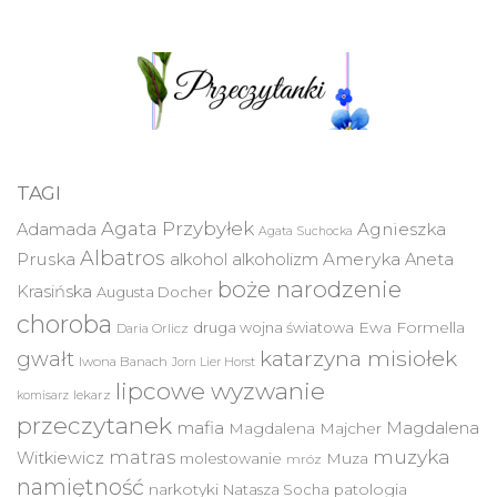
TAGI
Agata Przybyłek
Agnieszka
Adamada
Agata Suchocka
Albatros
Pruska
Ameryka
alkohol
alkoholizm
Aneta
boże narodzenie
Krasińska
Augusta Docher
choroba
druga wojna światowa
Ewa Formella
Daria Orlicz
katarzyna misiołek
gwałt
Iwona Banach
Jorn Lier Horst
lipcowe wyzwanie
lekarz
komisarz
przeczytanek
mafia
Magdalena
Magdalena Majcher
muzyka
matras
Witkiewicz
molestowanie
Muza
mróz
namiętność
narkotyki
Natasza Socha
patologia