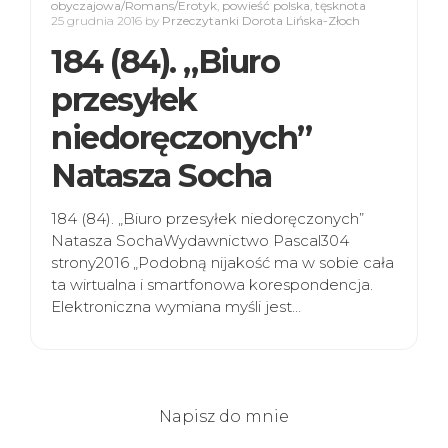
obyczajowa/Romans/Erotyk
,
powieść polska
,
tęsknota
25 grudnia 2016
by
Przeczytanki Dorota Lińska-Złoch
184 (84). „Biuro
przesyłek
niedoręczonych”
Natasza Socha
184 (84). „Biuro przesyłek niedoręczonych”
Natasza SochaWydawnictwo Pascal304
strony2016 „Podobną nijakość ma w sobie cała
ta wirtualna i smartfonowa korespondencja.
Elektroniczna wymiana myśli jest…
Napisz do mnie