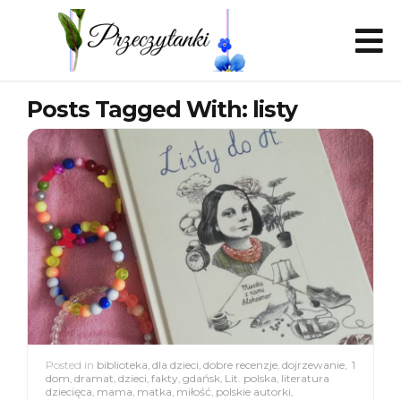
Posts Tagged With: listy
Posted in
biblioteka
,
dla dzieci
,
dobre recenzje
,
dojrzewanie
,
1
dom
,
dramat
,
dzieci
,
fakty
,
gdańsk
,
Lit. polska
,
literatura
dziecięca
,
mama
,
matka
,
miłość
,
polskie autorki
,