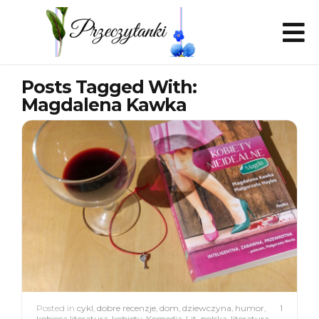
Posts Tagged With:
Magdalena Kawka
Posted in
cykl
,
dobre recenzje
,
dom
,
dziewczyna
,
humor
,
1
kobieca literatura
,
kobiety
,
Komedia
,
Lit. polska
,
literatura