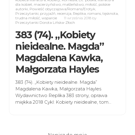
dla kobiet
,
macierzyństwo
,
małżeństwo
,
miłość
,
polskie
autorki
,
Powieść obyczajowa/Romans/Erotyk
,
Przeczytanki
,
przyjaźń
,
recenzja
,
Replika
,
romans
,
tęsknota
,
trudna miłość
,
wsparcie
11 września 2018
by
Przeczytanki Dorota Lińska-Złoch
383 (74). „Kobiety
nieidealne. Magda”
Magdalena Kawka,
Małgorzata Hayles
383 (74). „Kobiety nieidealne. Magda”
Magdalena Kawka, Małgorzata Hayles
Wydawnictwo Replika 383 strony, oprawa
miękka 2018 Cykl: Kobiety nieidealne, tom…