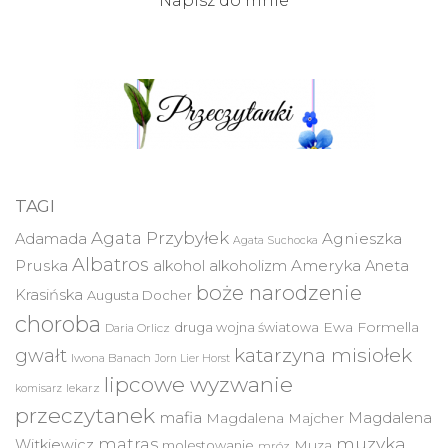
Napisz do mnie
TAGI
Agata Przybyłek
Agnieszka
Adamada
Agata Suchocka
Albatros
Pruska
Ameryka
alkohol
alkoholizm
Aneta
boże narodzenie
Krasińska
Augusta Docher
choroba
druga wojna światowa
Ewa Formella
Daria Orlicz
katarzyna misiołek
gwałt
Iwona Banach
Jorn Lier Horst
lipcowe wyzwanie
lekarz
komisarz
przeczytanek
mafia
Magdalena
Magdalena Majcher
muzyka
matras
Witkiewicz
molestowanie
Muza
mróz