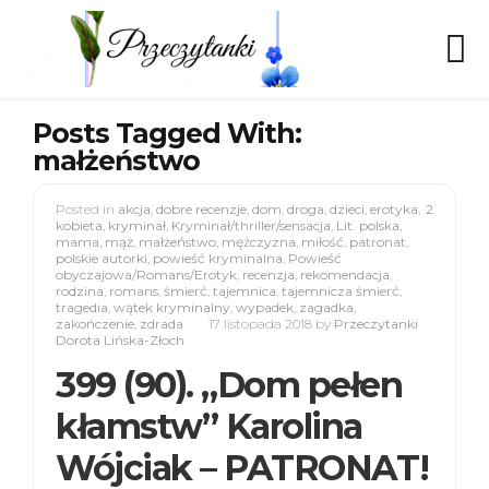
Posts Tagged With:
małżeństwo
Posted in
akcja
,
dobre recenzje
,
dom
,
droga
,
dzieci
,
erotyka
,
2
kobieta
,
kryminał
,
Kryminał/thriller/sensacja
,
Lit. polska
,
mama
,
mąż
,
małżeństwo
,
mężczyzna
,
miłość
,
patronat
,
polskie autorki
,
powieść kryminalna
,
Powieść
obyczajowa/Romans/Erotyk
,
recenzja
,
rekomendacja
,
rodzina
,
romans
,
śmierć
,
tajemnica
,
tajemnicza śmierć
,
tragedia
,
wątek kryminalny
,
wypadek
,
zagadka
,
zakończenie
,
zdrada
17 listopada 2018
by
Przeczytanki
Dorota Lińska-Złoch
399 (90). „Dom pełen
kłamstw” Karolina
Wójciak – PATRONAT!