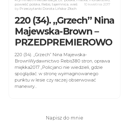
powieść polska
,
Rebis
,
tajemnica
,
wieś
10 kwietnia 2017
by
Przeczytanki Dorota Lińska-Złoch
220 (34). „Grzech” Nina
Majewska-Brown –
PRZEDPREMIEROWO
220 (34). „Grzech” Nina Majewska-
BrownWydawnictwo Rebis380 stron, oprawa
miękka2017 „Policjanci nie wiedzieli, gdzie
spoglądać: w stronę wyimaginowanego
punktu w lesie czy raczej obserwować
manewry…
Napisz do mnie