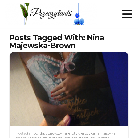
Posts Tagged With: Nina
Majewska-Brown
Posted in
burda
,
dziewczyna
,
erotyk
,
erotyka
,
fantastyka
,
1
gdańsk
,
Harlequin
,
historia
,
kobieca literatura
,
kobieta
,