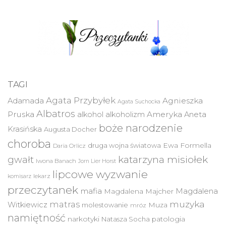
TAGI
Agata Przybyłek
Agnieszka
Adamada
Agata Suchocka
Albatros
Pruska
Ameryka
alkohol
alkoholizm
Aneta
boże narodzenie
Krasińska
Augusta Docher
choroba
druga wojna światowa
Ewa Formella
Daria Orlicz
katarzyna misiołek
gwałt
Iwona Banach
Jorn Lier Horst
lipcowe wyzwanie
lekarz
komisarz
przeczytanek
mafia
Magdalena
Magdalena Majcher
muzyka
matras
Witkiewicz
molestowanie
Muza
mróz
namiętność
narkotyki
Natasza Socha
patologia