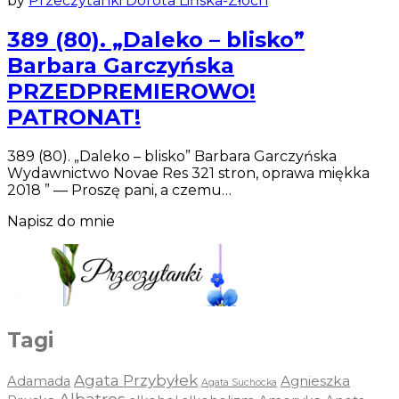
by
Przeczytanki Dorota Lińska-Złoch
389 (80). „Daleko – blisko”
Barbara Garczyńska
PRZEDPREMIEROWO!
PATRONAT!
389 (80). „Daleko – blisko” Barbara Garczyńska
Wydawnictwo Novae Res 321 stron, oprawa miękka
2018 ” — Proszę pani, a czemu…
Napisz do mnie
Tagi
Agata Przybyłek
Agnieszka
Adamada
Agata Suchocka