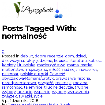
Posts Tagged With:
normalność
0
Posted in
debiut
,
dobre recenzje
,
dom
,
dzieci
,
dziewczyna
,
fakty
,
jedzenie
,
kobieca literatura
,
kobieta
,
kobiety
,
Lit. polska
,
macierzyństwo
,
mama
,
matka
,
małżeństwo
,
mężczyzna
,
miłość
,
nadzieja
,
novae res
,
patronat
,
polskie autorki
,
Powieść
obyczajowa/Romans/Erotyk
,
prawdziwa historia
,
przedpremierowo
,
przyjaźń
,
recenzja
,
rodzina
,
samotność
,
tajemnice
,
trudne decyzje
,
trudne
wybory
,
uczucie
,
wsparcie
,
wybory
,
wzruszenia
,
związek
,
związki
,
życie
5 października 2018