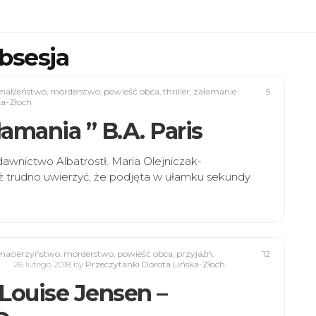
bsesja
małżeństwo
,
morderstwo
,
powieść obca
,
thriller
,
załamanie
5
ka-Złoch
ałamania ” B.A. Paris
ydawnictwo Albatrostł. Maria Olejniczak-
ż trudno uwierzyć, że podjęta w ułamku sekundy
macierzyństwo
,
morderstwo
,
powieść obca
,
przyjaźń
,
12
26 lutego 2018
by
Przeczytanki Dorota Lińska-Złoch
 Louise Jensen –