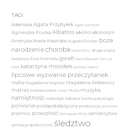
TAGI
Agata Przybyłek
Adamada
Agata Suchocka
Albatros
Agnieszka Pruska
alkohol
alkoholizm
boże
Ameryka
Aneta Krasińska
Augusta Docher
choroba
narodzenie
druga wojna
Daria Orlicz
gwałt
światowa
Ewa Formella
Iwona Banach
Jorn Lier
katarzyna misiołek
lekarz
Horst
komisarz
lipcowe wyzwanie przeczytanek
mafia
Magdalena Witkiewicz
Magdalena Majcher
muzyka
matras
molestowanie
Muza
mróz
namiętność
narkotyki
Natasza Socha
patologia
porwanie
postapokaliptyczny
prostytucja
przemiana
przeszłość
przemoc
samobójstwo
Remigiusz Mróz
śledztwo
sensacja
społeczność