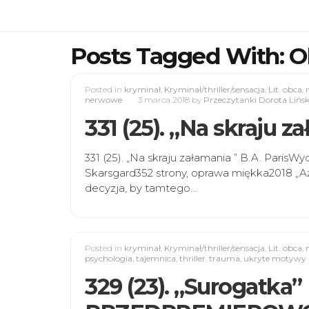
Posts Tagged With: O
Posted in
kryminał
,
Kryminał/thriller/sensacja
,
Lit. obca
,
nerwowe
3 marca 2018
by
Przeczytanki Dorota Lińs
331 (25). „Na skraju z
331 (25). „Na skraju załamania ” B.A. ParisW
Skarsgard352 strony, oprawa miękka2018 „A
decyzja, by tamtego…
Posted in
kryminał
,
Kryminał/thriller/sensacja
,
Lit. obca
,
psychologia
,
tajemnica
,
thriller
,
trauma
,
ukryte motywy
329 (23). „Surogatka”