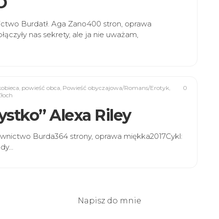
O
ictwo Burdatł. Aga Zano400 stron, oprawa
ączyły nas sekrety, ale ja nie uważam,
kobieca
,
powieść obca
,
Powieść obyczajowa/Romans/Erotyk
,
0
Złoch
zystko” Alexa Riley
ydawnictwo Burda364 strony, oprawa miękka2017Cykl:
edy…
Napisz do mnie