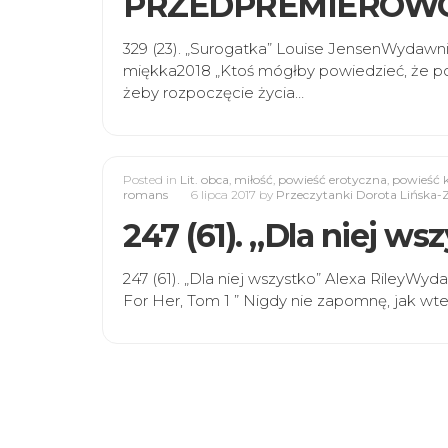
PRZEDPREMIEROW
329 (23). „Surogatka” Louise JensenWydawn
miękka2018 „Ktoś mógłby powiedzieć, że poł
żeby rozpoczęcie życia…
Posted in
Lit. obca
,
miłość
,
powieść erotyczna
,
powieść 
romans
6 lipca 2017
by
Przeczytanki Dorota Lińska-
247 (61). „Dla niej ws
247 (61). „Dla niej wszystko” Alexa RileyW
For Her, Tom 1 ” Nigdy nie zapomnę, jak wt