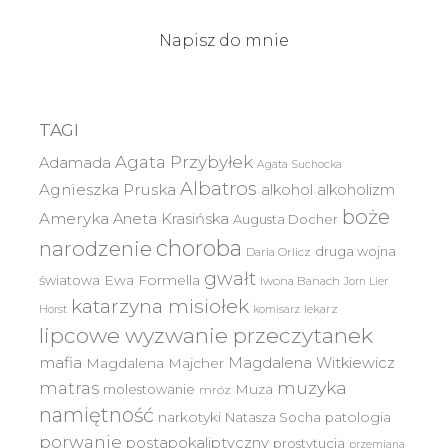
Napisz do mnie
TAGI
Agata Przybyłek
Adamada
Agata Suchocka
Albatros
Agnieszka Pruska
alkohol
alkoholizm
boże
Ameryka
Aneta Krasińska
Augusta Docher
choroba
narodzenie
druga wojna
Daria Orlicz
gwałt
światowa
Ewa Formella
Iwona Banach
Jorn Lier
katarzyna misiołek
lekarz
Horst
komisarz
lipcowe wyzwanie przeczytanek
mafia
Magdalena Witkiewicz
Magdalena Majcher
muzyka
matras
molestowanie
Muza
mróz
namiętność
narkotyki
Natasza Socha
patologia
porwanie
postapokaliptyczny
prostytucja
przemiana