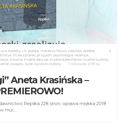
atura
,
kobiety
,
Lit. polska
,
macierzyństwo
,
nadzieja
,
polskie
4
Erotyk
,
Przeczytanki
,
przyjaźń
,
psychologia
,
recenzja
,
lacja
,
trauma
,
trudne decyzje
,
trudne dzieciństwo
,
trudne wybory
,
zenie
,
związki
,
życie
,
życiowe wybory
11 listopada 2018
by
gi” Aneta Krasińska –
PREMIEROWO!
ydawnictwo Replika 228 stron, oprawa miękka 2018
 w mur,…