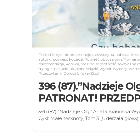
Posted in
cykl
,
dobre recenzje
,
dziewczyna
,
kobieca liter
autorki
,
powieść kobieca
,
Powieść obyczajowa/Romans/
rekomendacja
,
Replika
,
rodzina
,
samotność
,
toksyczna re
trylogia
,
uczucie
,
ulubione książki
,
wybór
,
wybory
,
wzrus
Przeczytanki Dorota Lińska-Złoch
396 (87).”Nadzieje Ol
PATRONAT! PRZED
396 (87).”Nadzieje Olgi” Aneta Krasińska W
Cykl: Małe tęsknoty, Tom 3 „Uderzała głową