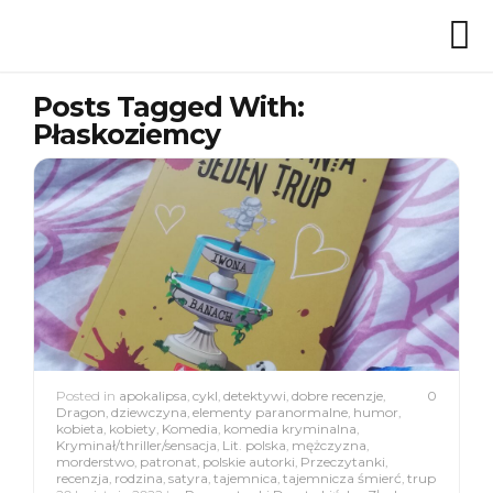
Posts Tagged With:
Płaskoziemcy
Posted in
apokalipsa
,
cykl
,
detektywi
,
dobre recenzje
,
0
Dragon
,
dziewczyna
,
elementy paranormalne
,
humor
,
kobieta
,
kobiety
,
Komedia
,
komedia kryminalna
,
Kryminał/thriller/sensacja
,
Lit. polska
,
mężczyzna
,
morderstwo
,
patronat
,
polskie autorki
,
Przeczytanki
,
recenzja
,
rodzina
,
satyra
,
tajemnica
,
tajemnicza śmierć
,
trup