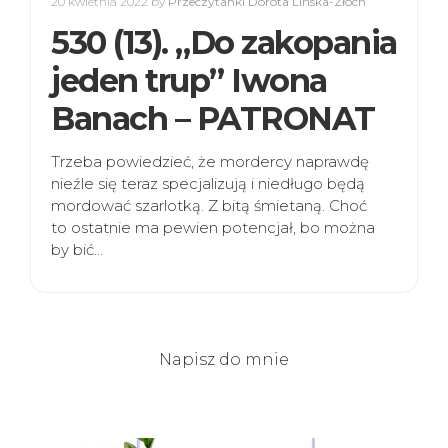
20 kwietnia 2022
by
Przeczytanki Dorota Lińska-Złoch
530 (13). „Do zakopania
jeden trup” Iwona
Banach – PATRONAT
Trzeba powiedzieć, że mordercy naprawdę
nieźle się teraz specjalizują i niedługo będą
mordować szarlotką. Z bitą śmietaną. Choć
to ostatnie ma pewien potencjał, bo można
by bić…
Napisz do mnie