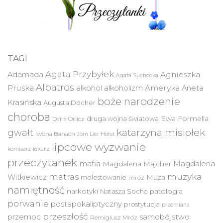
TAGI
Agata Przybyłek
Agnieszka
Adamada
Agata Suchocka
Albatros
Pruska
Ameryka
alkohol
alkoholizm
Aneta
boże narodzenie
Krasińska
Augusta Docher
choroba
druga wojna światowa
Ewa Formella
Daria Orlicz
katarzyna misiołek
gwałt
Iwona Banach
Jorn Lier Horst
lipcowe wyzwanie
lekarz
komisarz
przeczytanek
mafia
Magdalena
Magdalena Majcher
muzyka
matras
Witkiewicz
molestowanie
Muza
mróz
namiętność
narkotyki
Natasza Socha
patologia
porwanie
postapokaliptyczny
prostytucja
przemiana
przeszłość
przemoc
samobójstwo
Remigiusz Mróz