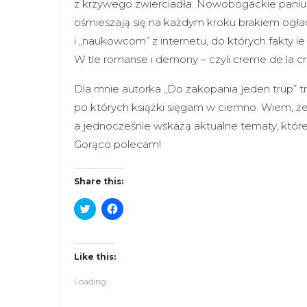
z krzywego zwierciadła. Nowobogackie paniusi
ośmieszają się na każdym kroku brakiem ogła
i „naukowcom” z internetu, do których fakty ie
W tle romanse i demony – czyli creme de la c
Dla mnie autorka „Do zakopania jeden trup” trw
po których książki sięgam w ciemno. Wiem, że
a jednocześnie wskażą aktualne tematy, które 
Gorąco polecam!
Share this:
C
C
l
l
i
i
c
c
k
k
t
t
Like this:
o
o
s
s
Loading...
h
h
a
a
r
r