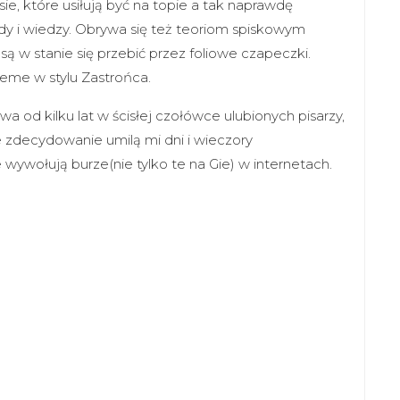
e, które usiłują być na topie a tak naprawdę
dy i wiedzy. Obrywa się też teoriom spiskowym
 są w stanie się przebić przez foliowe czapeczki.
reme w stylu Zastrońca.
a od kilku lat w ścisłej czołówce ulubionych pisarzy,
 zdecydowanie umilą mi dni i wieczory
wywołują burze(nie tylko te na Gie) w internetach.