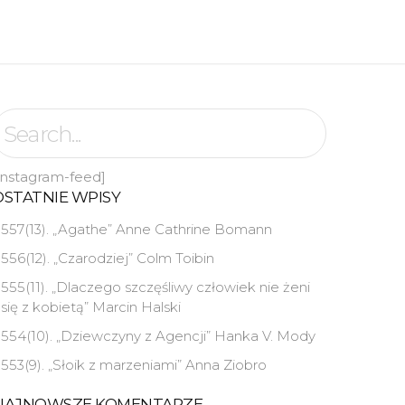
instagram-feed]
OSTATNIE WPISY
557(13). „Agathe” Anne Cathrine Bomann
556(12). „Czarodziej” Colm Toibin
555(11). „Dlaczego szczęśliwy człowiek nie żeni
się z kobietą” Marcin Halski
554(10). „Dziewczyny z Agencji” Hanka V. Mody
553(9). „Słoik z marzeniami” Anna Ziobro
NAJNOWSZE KOMENTARZE