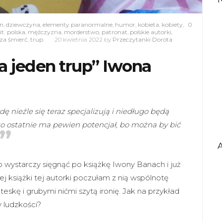
n
,
dziewczyna
,
elementy paranormalne
,
humor
,
kobieta
,
kobiety
,
0
it. polska
,
mężczyzna
,
morderstwo
,
patronat
,
polskie autorki
,
za śmierć
,
trup
20 kwietnia 2022
by
Przeczytanki Dorota
ia jeden trup” Iwona
 nieźle się teraz specjalizują i niedługo będą
to ostatnie ma pewien potencjał, bo można by bić
to wystarczy sięgnąć po książkę Iwony Banach i już
 książki tej autorki poczułam z nią wspólnotę
skę i grubymi nićmi szytą ironię. Jak na przykład
y ludzkości?