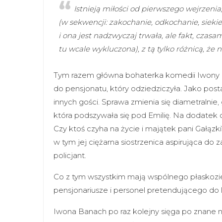
Istnieją miłości od pierwszego wejrzenia
(w sekwencji: zakochanie, odkochanie, siekie
i ona jest nadzwyczaj trwała, ale fakt, czasami
tu wcale wykluczona), z tą tylko różnicą, że n
Tym razem główna bohaterka komedii Iwony 
do pensjonatu, który odziedziczyła. Jako post
innych gości. Sprawa zmienia się diametralnie, 
która podszywała się pod Emilię. Na dodatek
Czy ktoś czyha na życie i majątek pani Gałązki?
w tym jej ciężarna siostrzenica aspirująca do z
policjant.
Co z tym wszystkim mają wspólnego płaskozie
pensjonariusze i personel pretendującego do
Iwona Banach po raz kolejny sięga po znane n