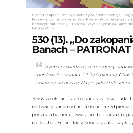
Posted in
apokalipsa
,
cykl
,
detektywi
,
dobre recenzje
,
Drago
Komedia
,
komedia kryminalna
,
Kryminał/thriller/sensacja
,
L
Przeczytanki
,
recenzja
,
rodzina
,
satyra
,
tajemnica
,
tajemnic
Lińska-Złoch
530 (13). „Do zakopan
Banach – PATRONAT
Trzeba powiedzieć, że mordercy naprawdę
mordować szarlotką. Z bitą śmietaną. Choć 
śmietanę na ofierze. Na przykład młotkiem.
Kiedy za oknami szaro i buro a w życiu nuda, 
na twarzy banan od ucha do ucha. Od pierwszej
poczucia humoru. Uwielbiam ten sarkazm, grote
nie kochać Emilii – fanki końca świata i zagład