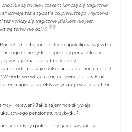
, choć nie są trwałe i czasem kończą się tragicznie
ra); istnieje też antypatia od pierwszego wejrzenia
 też kończy się tragicznie (siekiera nie jest
ikt się temu nie dziwi.
Banach, zniechęcona brakiem apokalipsy wyjeżdża
ać incognito nie zyskuje aprobaty personelu ani
gdy zostaje znaleziony trup kobiety,
 owa zbrodnia zostaje dokonana za pomocą…rosołu!
 W śledztwo wtrącają się oczywiście bliscy Emilii,
ałożenia agencji detektywistycznej, oraz jej partner
mcy i karawan? Jakie tajemnice skrywają
 luksusowego pensjonatu przybytku?
am stereotypy i pokazuje je jako karykatury