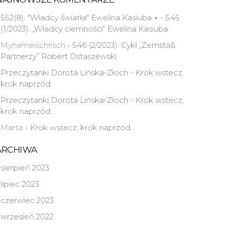
552(8). "Władcy światła" Ewelina Kasiuba ⋆
-
545
(1/2023). „Władcy ciemności” Ewelina Kasiuba
Mynameischrisch
-
546 (2/2023). Cykl „Zemsta&
Partnerzy” Robert Ostaszewski
Przeczytanki Dorota Lińska-Złoch
-
Krok wstecz,
krok naprzód.
Przeczytanki Dorota Lińska-Złoch
-
Krok wstecz,
krok naprzód.
Marta
-
Krok wstecz, krok naprzód.
ARCHIWA
sierpień 2023
lipiec 2023
czerwiec 2023
wrzesień 2022