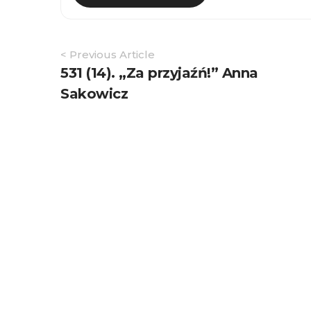
Article
< Previous Article
Navigation
531 (14). „Za przyjaźń!” Anna
Sakowicz