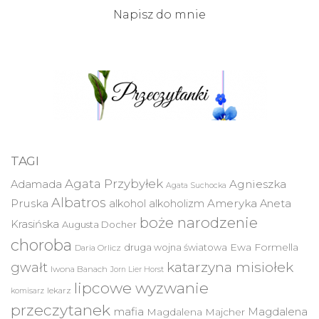
Napisz do mnie
TAGI
Agata Przybyłek
Agnieszka
Adamada
Agata Suchocka
Albatros
Pruska
Ameryka
alkohol
alkoholizm
Aneta
boże narodzenie
Krasińska
Augusta Docher
choroba
druga wojna światowa
Ewa Formella
Daria Orlicz
katarzyna misiołek
gwałt
Iwona Banach
Jorn Lier Horst
lipcowe wyzwanie
lekarz
komisarz
przeczytanek
mafia
Magdalena
Magdalena Majcher