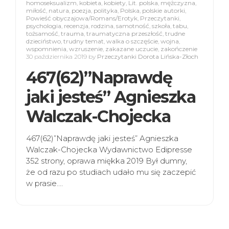
homoseksualizm
,
kobieta
,
kobiety
,
Lit. polska
,
mężczyzna
,
miłość
,
natura
,
poezja
,
polityka
,
Polska
,
polskie autorki
,
Powieść obyczajowa/Romans/Erotyk
,
Przeczytanki
,
psychologia
,
recenzja
,
rodzina
,
samotność
,
szkoła
,
tabu
,
tożsamość
,
trauma
,
traumatyczna przeszłość
,
trudne
dzieciństwo
,
trudny temat
,
walka o szczęście
,
wojna
,
wspomnienia
,
wzruszenie
,
zakazane uczucie
,
zakończenie
30 października 2019
by
Przeczytanki Dorota Lińska-Złoch
467(62)”Naprawdę
jaki jesteś” Agnieszka
Walczak-Chojecka
467(62)”Naprawdę jaki jesteś” Agnieszka
Walczak-Chojecka Wydawnictwo Edipresse
352 strony, oprawa miękka 2019 Był dumny,
że od razu po studiach udało mu się zaczepić
w prasie.…