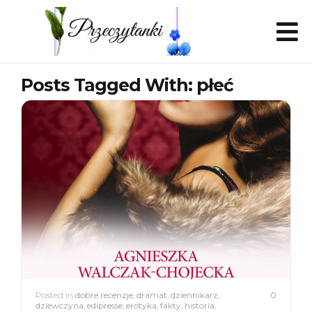
Posts Tagged With: płeć
Posted in
dobre recenzje
,
dramat
,
dziennikarz
,
0
dziewczyna
,
edipresse
,
erotyka
,
fakty
,
historia
,