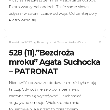
– Czy zamieszkasz ze mną? – zapytał Sinobrody.
Pietro wstrzymał oddech. Takie same słowa
usłyszał w swoim czasie od wuja. Od tamtej pory
Pietro wiele się…
11 kwietnia 2022
by Przeczytanki Dorota Lińska-Złoch
0
528 (11).”Bezdroża
mroku” Agata Suchocka
– PATRONAT
Nienawiść od zawsze dodawała mi sił, była moją
tarczą. Gdy coś nie szło po mojej myśli,
zaczynałem się wycofywać i uruchamiać
negatywne emocje. Wielokrotnie mnie
to uratowało, ale przez to zniszczyłem…