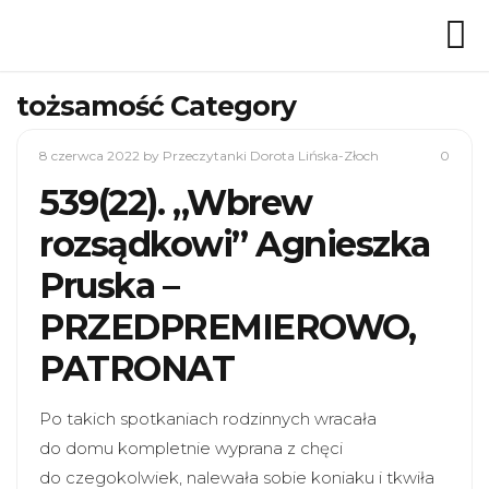
tożsamość Category
8 czerwca 2022
by Przeczytanki Dorota Lińska-Złoch
0
539(22). „Wbrew
rozsądkowi” Agnieszka
Pruska –
PRZEDPREMIEROWO,
PATRONAT
Po takich spotkaniach rodzinnych wracała
do domu kompletnie wyprana z chęci
do czegokolwiek, nalewała sobie koniaku i tkwiła