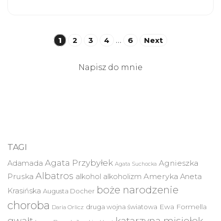
Stronicowanie
1
2
3
4
…
6
Next
wpisów
Napisz do mnie
TAGI
Agata Przybyłek
Agnieszka
Adamada
Agata Suchocka
Albatros
Pruska
Ameryka
alkohol
alkoholizm
Aneta
boże narodzenie
Krasińska
Augusta Docher
choroba
druga wojna światowa
Ewa Formella
Daria Orlicz
katarzyna misiołek
gwałt