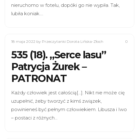
nieruchomo w fotelu, dopóki go nie wypiła. Tak,
lubiła koniak.…
18 maja 2022
by Przeczytanki Dorota Lińska-Złoch
0
535 (18). „Serce lasu”
Patrycja Żurek –
PATRONAT
Każdy człowiek jest całością[…]. Nikt nie może cię
uzupełnić, żeby tworzyć z kimś związek,
powinieneś być pełnym człowiekiem. Libusza i Iwo
– postaci z różnych…