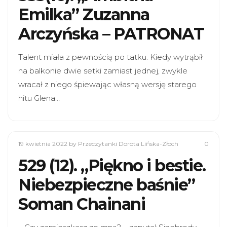
Emilka” Zuzanna
Arczyńska – PATRONAT
Talent miała z pewnością po tatku. Kiedy wytrąbił
na balkonie dwie setki zamiast jednej, zwykle
wracał z niego śpiewając własną wersję starego
hitu Glena…
19 kwietnia 2022
by Przeczytanki Dorota Lińska-Złoch
0
529 (12). „Piękno i bestie.
Niebezpieczne baśnie”
Soman Chainani