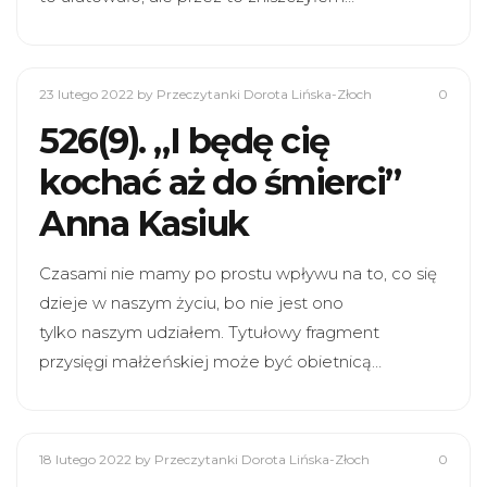
23 lutego 2022
by Przeczytanki Dorota Lińska-Złoch
0
526(9). „I będę cię
kochać aż do śmierci”
Anna Kasiuk
Czasami nie mamy po prostu wpływu na to, co się
dzieje w naszym życiu, bo nie jest ono
tylko naszym udziałem. Tytułowy fragment
przysięgi małżeńskiej może być obietnicą…
18 lutego 2022
by Przeczytanki Dorota Lińska-Złoch
0