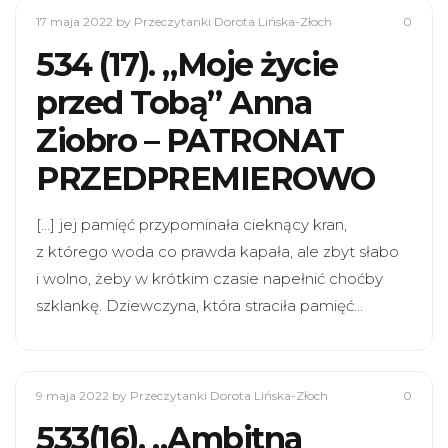
17 maja 2022
by Przeczytanki Dorota Lińska-Złoch
0
534 (17). „Moje życie
przed Tobą” Anna
Ziobro – PATRONAT
PRZEDPREMIEROWO
[…] jej pamięć przypominała cieknący kran,
z którego woda co prawda kapała, ale zbyt słabo
i wolno, żeby w krótkim czasie napełnić choćby
szklankę. Dziewczyna, która straciła pamięć…
9 maja 2022
by Przeczytanki Dorota Lińska-Złoch
0
533(16). „Ambitna