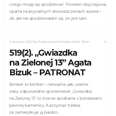
czego mogę się spodziewać. Powieść obyczajowa,
oparta na prywatnych doświadczeniach autora –
ok, ale nie spodziewałam się, że jest tam…
2 stycznia 2022
by Przeczytanki Dorota Lińska-Złoch
0
519(2). „Gwiazdka
na Zielonej 13” Agata
Bizuk – PATRONAT
Bimber to bimber – nieważne jaki, ważne,
żeby odpowiednio sponiewierał. „Gwiazdka
na Zielonej 13” to trzecie spotkanie z bohaterami
pewnej kamienicy. A przyznać trzeba,
że zamieszkuje ją bardzo…