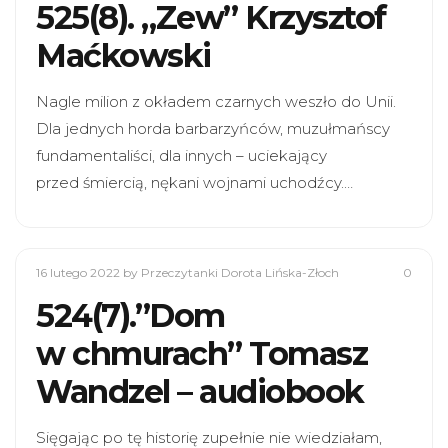
525(8). „Zew” Krzysztof
Maćkowski
Nagle milion z okładem czarnych weszło do Unii.
Dla jednych horda barbarzyńców, muzułmańscy
fundamentaliści, dla innych – uciekający
przed śmiercią, nękani wojnami uchodźcy.…
16 lutego 2022
by Przeczytanki Dorota Lińska-Złoch
0
524(7).”Dom
w chmurach” Tomasz
Wandzel – audiobook
Sięgając po tę historię zupełnie nie wiedziałam,