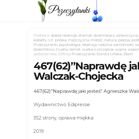
Posted in
dobre recenzje
,
dramat
,
dziennikarz
,
dziewczyna
kobiety
,
Lit. polska
,
mężczyzna
,
miłość
,
natura
,
poezja
,
poli
Przeczytanki
,
psychologia
,
recenzja
,
rodzina
,
samotność
,
sz
dzieciństwo
,
trudny temat
,
walka o szczęście
,
wojna
,
wspom
października 2019
by
Przeczytanki Dorota Lińska-Złoch
467(62)”Naprawdę jak
Walczak-Chojecka
467(62)”Naprawdę jaki jesteś” Agnieszka Wa
Wydawnictwo Edipresse
352 strony, oprawa miękka
2019