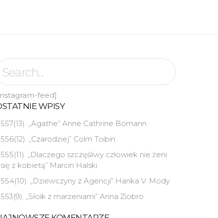
instagram-feed]
OSTATNIE WPISY
557(13). „Agathe” Anne Cathrine Bomann
556(12). „Czarodziej” Colm Toibin
555(11). „Dlaczego szczęśliwy człowiek nie żeni
się z kobietą” Marcin Halski
554(10). „Dziewczyny z Agencji” Hanka V. Mody
553(9). „Słoik z marzeniami” Anna Ziobro
NAJNOWSZE KOMENTARZE