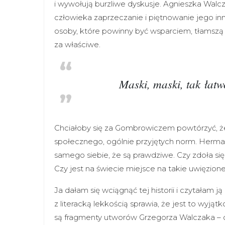
i wywołują burzliwe dyskusje. Agnieszka Walc
człowieka zaprzeczanie i piętnowanie jego inno
osoby, które powinny być wsparciem, tłamszą i
za właściwe.
Maski, maski, tak łat
Chciałoby się za Gombrowiczem powtórzyć, że 
społecznego, ogólnie przyjętych norm. Herma
samego siebie, że są prawdziwe. Czy zdoła si
Czy jest na świecie miejsce na takie uwięzione 
Ja dałam się wciągnąć tej historii i czytałam 
z literacką lekkością sprawia, że jest to wyj
są fragmenty utworów Grzegorza Walczaka – o