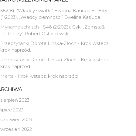
552(8). "Władcy światła" Ewelina Kasiuba ⋆
-
545
(1/2023). „Władcy ciemności” Ewelina Kasiuba
Mynameischrisch
-
546 (2/2023). Cykl „Zemsta&
Partnerzy” Robert Ostaszewski
Przeczytanki Dorota Lińska-Złoch
-
Krok wstecz,
krok naprzód.
Przeczytanki Dorota Lińska-Złoch
-
Krok wstecz,
krok naprzód.
Marta
-
Krok wstecz, krok naprzód.
ARCHIWA
sierpień 2023
lipiec 2023
czerwiec 2023
wrzesień 2022