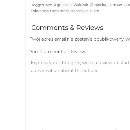
i
c
t
e
Tagged with:
Agnieszka Walczak-Chojecka
,
Herman
,
kab
t
b
tolerancja
,
tożsamość
,
transseksualizm
e
o
r
o
(
k
O
(
Comments & Reviews
p
O
e
p
n
e
s
n
Twój adres email nie zostanie opublikowany.
W
i
s
n
i
n
Your Comment or Review:
n
e
n
w
e
w
w
i
w
n
i
d
n
o
d
w
o
)
w
)