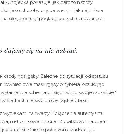
zak-Chojecka pokazuje, jak bardzo niszczy
ści jako choroby czy perwersji. I jak najbliższe
 na siłę „prostują” poglądy do tych uznawanych
wo dajemy się na nie nabrać.
każdy nosi gęby. Zależne od sytuacji, od statusu
n również owe maski/gęby przybiera, oszukując
ę wyłamać ze schematu i sięgnąć po swoje szczęście?
w klatkach nie swoich ciał rajskie ptaki?
ją z wypiekami na twarzy. Połączenie autentyzmu
ątkowa, nietuzinkowa historia. Dodatkowym atutem
jca autorki. Mnie to połączenie zaskoczyło