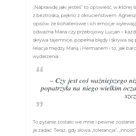
„Naprawdę jaki jesteś” to opowieść, w której śm
z beztroską, piękno z okrucieństwem. Agnies
opisów, że bohaterowie i ich emocje wylewają 
odważna Maria czy przebojowy Lucjan – każda
skrywa tajemnice, popełnia błędy i skrywa się
relacja między Marią i Hermanem i to, jak bard
wydarzenia.
– Czy jest coś ważniejszego ni
popatrzyła na niego wielkim ocz
szc
To pytanie zostało we mnie i pewnie zostanie
je zadać. Teraz, gdy słowa „tolerancja”, „innoś