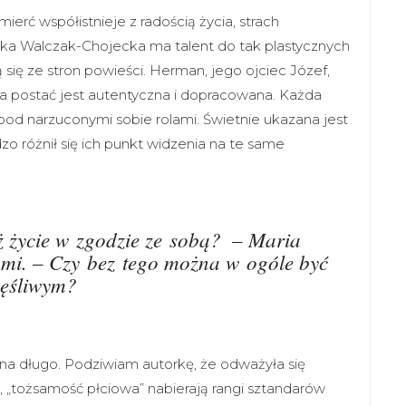
ierć współistnieje z radością życia, strach
zka Walczak-Chojecka ma talent do tak plastycznych
się ze stron powieści. Herman, jego ojciec Józef,
 postać jest autentyczna i dopracowana. Każda
 pod narzuconymi sobie rolami. Świetnie ukazana jest
zo różnił się ich punkt widzenia na te same
ż życie w zgodzie ze sobą? ­ – Maria
ami. – Czy bez tego można w ogóle być
zęśliwym?
 na długo. Podziwiam autorkę, że odważyła się
ć”, „tożsamość płciowa” nabierają rangi sztandarów