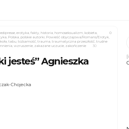
,
edipresse
,
erotyka
,
fakty
,
historia
,
homoseksualizm
,
kobieta
,
0
tyka
,
Polska
,
polskie autorki
,
Powieść obyczajowa/Romans/Erotyk
,
koła
,
tabu
,
tożsamość
,
trauma
,
traumatyczna przeszłość
,
trudne
nienia
,
wzruszenie
,
zakazane uczucie
,
zakończenie
30
[
i jesteś” Agnieszka
lczak-Chojecka