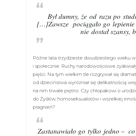
Był dumny, że od razu po studi
[…]Zawsze pociągało go lepienie z
nie dostał szansy, 
Późne lata trzydzieste dwudziestego wieku w
i społecznie. Ruchy narodowościowe zyskiwały p
pięści. Na tym wielkim tle rozgrywał się dra
od dzieciństwa wyróżniał się delikatnością wr
na nim trwałe piętno. Czy chłopakowi o urod
do Żydów, homoseksualistów i wszelkiej innośc
pragnień?
Zastanawiało go tylko jedno – ­ co 