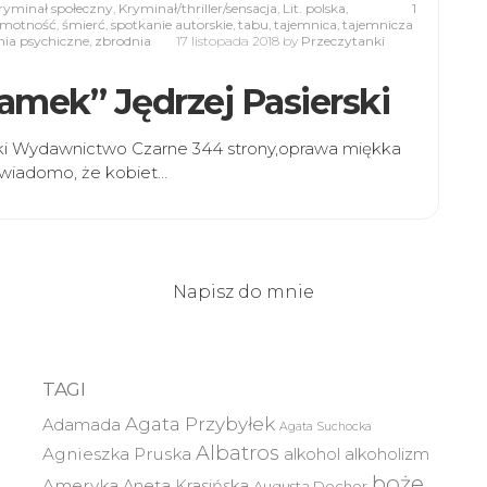
ryminał społeczny
,
Kryminał/thriller/sensacja
,
Lit. polska
,
1
amotność
,
śmierć
,
spotkanie autorskie
,
tabu
,
tajemnica
,
tajemnicza
ia psychiczne
,
zbrodnia
17 listopada 2018
by
Przeczytanki
lamek” Jędrzej Pasierski
ski Wydawnictwo Czarne 344 strony,oprawa miękka
 wiadomo, że kobiet…
Napisz do mnie
TAGI
Agata Przybyłek
Adamada
Agata Suchocka
Albatros
Agnieszka Pruska
alkohol
alkoholizm
boże
Ameryka
Aneta Krasińska
Augusta Docher