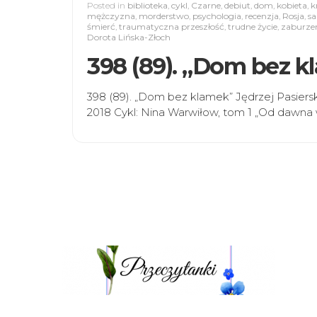
Posted in
biblioteka
,
cykl
,
Czarne
,
debiut
,
dom
,
kobieta
,
k
mężczyzna
,
morderstwo
,
psychologia
,
recenzja
,
Rosja
,
s
śmierć
,
traumatyczna przeszłość
,
trudne życie
,
zaburzen
Dorota Lińska-Złoch
398 (89). „Dom bez k
398 (89). „Dom bez klamek” Jędrzej Pasier
2018 Cykl: Nina Warwiłow, tom 1 „Od dawna