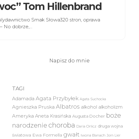
 owoc” Tom Hillenbrand
d Wydawnictwo Smak Słowa320 stron, oprawa
 – No dobrze,…
Napisz do mnie
TAGI
Agata Przybyłek
Adamada
Agata Suchocka
Albatros
Agnieszka Pruska
alkohol
alkoholizm
boże
Ameryka
Aneta Krasińska
Augusta Docher
choroba
narodzenie
druga wojna
Daria Orlicz
gwałt
światowa
Ewa Formella
Iwona Banach
Jorn Lier