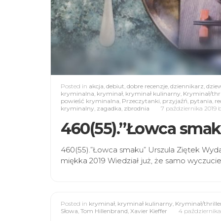
Posted in
akcja
,
debiut
,
dobre recenzje
,
dziennikarz
,
dzie
kryminalna
,
kryminał
,
kryminał kulinarny
,
Kryminał/thri
powieść kryminalna
,
Przeczytanki
,
przyjaźń
,
pytania
,
re
kryminalny
,
zagadka
,
zbrodnia
7 października 2019
460(55).”Łowca smaku
460(55).”Łowca smaku” Urszula Ziętek Wyd
miękka 2019 Wiedział już, że samo wyczucie
Posted in
kryminał
,
kryminał kulinarny
,
Kryminał/thrille
Słowa
,
Tom Hillenbrand
,
Xavier Kieffer
4 październik