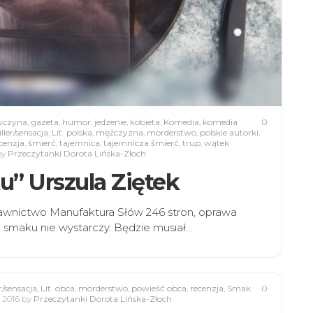
wczyna
,
gazeta
,
humor
,
jedzenie
,
kobieta
,
Komedia
,
komedia
0
ller/sensacja
,
Lit. polska
,
mężczyzna
,
morderstwo
,
polskie autorki
,
cenzja
,
śmierć
,
tajemnica
,
tajemnicza śmierć
,
trup
,
wątek
by
Przeczytanki Dorota Lińska-Złoch
” Urszula Ziętek
awnictwo Manufaktura Słów 246 stron, oprawa
 smaku nie wystarczy. Będzie musiał…
r/sensacja
,
Lit. obca
,
morderstwo
,
powieść obca
,
recenzja
,
Smak
0
a 2016
by
Przeczytanki Dorota Lińska-Złoch