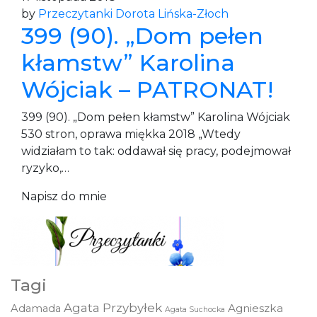
by
Przeczytanki Dorota Lińska-Złoch
399 (90). „Dom pełen
kłamstw” Karolina
Wójciak – PATRONAT!
399 (90). „Dom pełen kłamstw” Karolina Wójciak
530 stron, oprawa miękka 2018 „Wtedy
widziałam to tak: oddawał się pracy, podejmował
ryzyko,…
Napisz do mnie
Tagi
Agata Przybyłek
Agnieszka
Adamada
Agata Suchocka