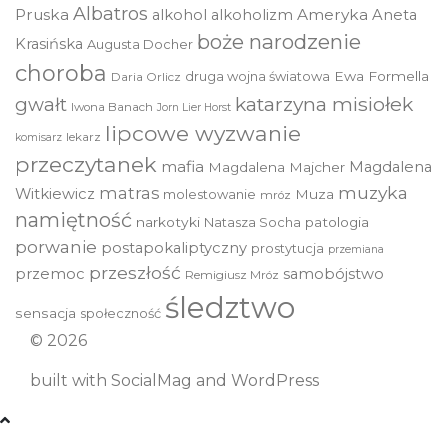
Albatros
Pruska
Ameryka
alkohol
alkoholizm
Aneta
boże narodzenie
Krasińska
Augusta Docher
choroba
druga wojna światowa
Ewa Formella
Daria Orlicz
katarzyna misiołek
gwałt
Iwona Banach
Jorn Lier Horst
lipcowe wyzwanie
lekarz
komisarz
przeczytanek
mafia
Magdalena
Magdalena Majcher
muzyka
matras
Witkiewicz
molestowanie
Muza
mróz
namiętność
narkotyki
Natasza Socha
patologia
porwanie
postapokaliptyczny
prostytucja
przemiana
przeszłość
przemoc
samobójstwo
Remigiusz Mróz
śledztwo
sensacja
społeczność
© 2026
built with
SocialMag
and
WordPress