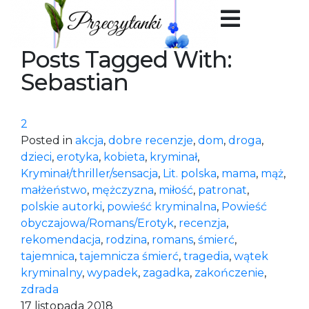
Posts Tagged With:
Sebastian
2
Posted in
akcja
,
dobre recenzje
,
dom
,
droga
,
dzieci
,
erotyka
,
kobieta
,
kryminał
,
Kryminał/thriller/sensacja
,
Lit. polska
,
mama
,
mąż
,
małżeństwo
,
mężczyzna
,
miłość
,
patronat
,
polskie autorki
,
powieść kryminalna
,
Powieść
obyczajowa/Romans/Erotyk
,
recenzja
,
rekomendacja
,
rodzina
,
romans
,
śmierć
,
tajemnica
,
tajemnicza śmierć
,
tragedia
,
wątek
kryminalny
,
wypadek
,
zagadka
,
zakończenie
,
zdrada
17 listopada 2018