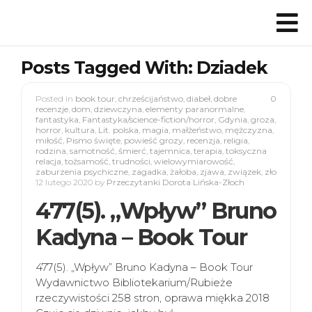
Posts Tagged With: Dziadek
Posted in
book tour
,
chrześcijaństwo
,
diabeł
,
dobre
0
recenzje
,
dom
,
dziewczyna
,
elementy paranormalne
,
fantastyka
,
Fantastyka/science-fiction/horror
,
Gdynia
,
groza
,
horror
,
kultura
,
Lit. polska
,
magia
,
małżeństwo
,
mężczyzna
,
miłość
,
Pismo święte
,
powieść grozy
,
recenzja
,
religia
,
rodzina
,
samotność
,
śmierć
,
tajemnica
,
terapia
,
toksyczna
relacja
,
tożsamość
,
trudności
,
wielowymiarowość
,
zaburzenia psychiczne
,
zagadka
,
żałoba
,
zjawa
,
związek
,
zło
12 lutego 2020
by
Przeczytanki Dorota Lińska-Złoch
477(5). „Wpływ” Bruno
Kadyna – Book Tour
477(5). „Wpływ” Bruno Kadyna – Book Tour
Wydawnictwo Bibliotekarium/Rubieże
rzeczywistości 258 stron, oprawa miękka 2018