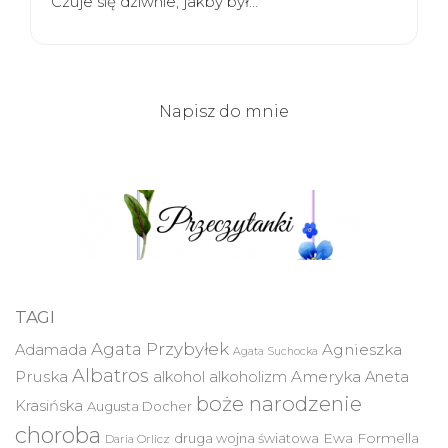
Czuje się dziwnie, jakby był…
Napisz do mnie
TAGI
Agata Przybyłek
Agnieszka
Adamada
Agata Suchocka
Albatros
Pruska
Ameryka
alkohol
alkoholizm
Aneta
boże narodzenie
Krasińska
Augusta Docher
choroba
druga wojna światowa
Ewa Formella
Daria Orlicz