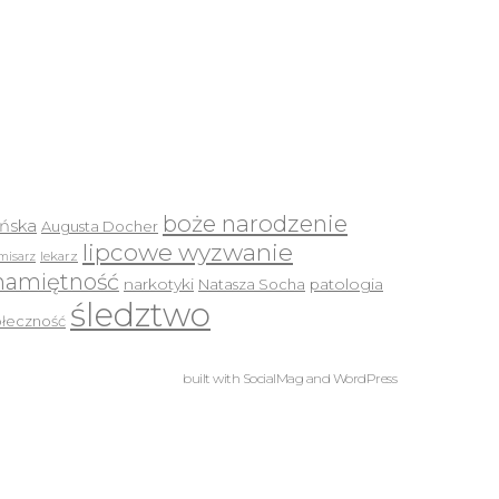
boże narodzenie
ińska
Augusta Docher
lipcowe wyzwanie
lekarz
misarz
namiętność
narkotyki
Natasza Socha
patologia
śledztwo
ołeczność
built with
SocialMag
and
WordPress