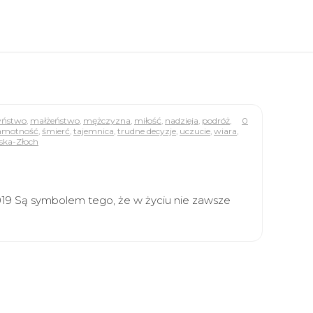
yństwo
,
małżeństwo
,
mężczyzna
,
miłość
,
nadzieja
,
podróż
,
0
amotność
,
śmierć
,
tajemnica
,
trudne decyzje
,
uczucie
,
wiara
,
ska-Złoch
019 Są symbolem tego, że w życiu nie zawsze