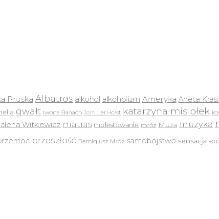
Albatros
a Pruska
Ameryka
alkohol
alkoholizm
Aneta Kras
katarzyna misiołek
gwałt
ella
Iwona Banach
Jorn Lier Horst
ko
muzyka
matras
lena Witkiewicz
molestowanie
Muza
mróz
przeszłość
przemoc
samobójstwo
sensacja
sp
Remigiusz Mróz