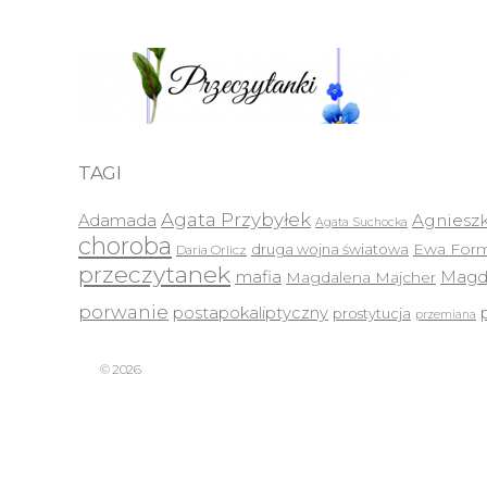
TAGI
Agata Przybyłek
Agnieszk
Adamada
Agata Suchocka
choroba
druga wojna światowa
Ewa Form
Daria Orlicz
przeczytanek
mafia
Magda
Magdalena Majcher
porwanie
postapokaliptyczny
prostytucja
przemiana
© 2026