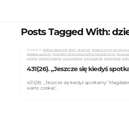
Posts Tagged With: dz
Posted in
dobre recenzje
,
dom
,
dramat
,
dziewczyna
,
emigracj
polskie autorki
,
Powieść obyczajowa/Romans/Erotyk
,
prawdz
wojna
,
wspomnienia
,
wzruszenia
,
wzruszenie
,
zaginięcie
,
zak
431(26). „Jeszcze się kiedyś spo
431(26). „Jeszcze się kiedyś spotkamy” Magdale
warto czekać.…