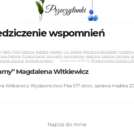
iedziczenie wspomnień
a
,
fakty
,
Filia
,
historia
,
kobieta
,
kobiety
,
Lit. polska
,
literatura dla kobiet
,
macierz
iwa historia
,
Przeczytanki
,
przyjaźń
,
psychologia
,
recenzja
,
rodzina
,
romans
,
s
azane uczucie
,
życiowe wybory
3 czerwca 2019
by
Przeczytanki Dorota Liń
tkamy” Magdalena Witkiewicz
na Witkiewicz Wydawnictwo Filia 517 stron, oprawa miękka 2
Napisz do mnie