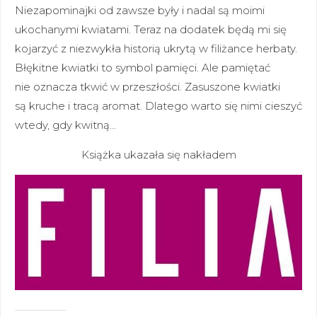
Niezapominajki od zawsze były i nadal są moimi
ukochanymi kwiatami. Teraz na dodatek będą mi się
kojarzyć z niezwykła historią ukrytą w filiżance herbaty.
Błękitne kwiatki to symbol pamięci. Ale pamiętać
nie oznacza tkwić w przeszłości. Zasuszone kwiatki
są kruche i tracą aromat. Dlatego warto się nimi cieszyć
wtedy, gdy kwitną…
Książka ukazała się nakładem