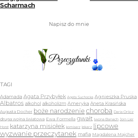
Scharmach
Napisz do mnie
TAGI
Agata Przybyłek
Agnieszka Pruska
Adamada
Agata Suchocka
Albatros
Ameryka
alkohol
alkoholizm
Aneta Krasińska
choroba
boże narodzenie
Augusta Docher
Daria Orlicz
gwałt
druga wojna światowa
Ewa Formella
Iwona Banach
Jorn Lier
lipcowe
katarzyna misiołek
lekarz
Horst
komisarz
wyzwanie przeczytanek
mafia
Magdalena Majcher