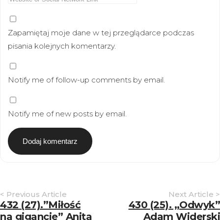
Zapamiętaj moje dane w tej przeglądarce podczas
pisania kolejnych komentarzy.
Notify me of follow-up comments by email.
Notify me of new posts by email.
Article
< Previous Article
Next Article >
Navigation
432 (27).”Miłość
430 (25). „Odwyk”
na gigancie” Anita
Adam Widerski