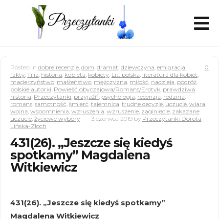
Posted in
dobre recenzje
,
dom
,
dramat
,
dziewczyna
,
emigracja
,
0
fakty
,
Filia
,
historia
,
kobieta
,
kobiety
,
Lit. polska
,
literatura dla kobiet
,
macierzyństwo
,
małżeństwo
,
mężczyzna
,
miłość
,
nadzieja
,
podróż
,
polskie autorki
,
Powieść obyczajowa/Romans/Erotyk
,
prawdziwa
historia
,
Przeczytanki
,
przyjaźń
,
psychologia
,
recenzja
,
rodzina
,
romans
,
samotność
,
śmierć
,
tajemnica
,
trudne decyzje
,
uczucie
,
wiara
,
wojna
,
wspomnienia
,
wzruszenia
,
wzruszenie
,
zaginięcie
,
zakazane
uczucie
,
życiowe wybory
3 czerwca 2019
by
Przeczytanki Dorota
Lińska-Złoch
431(26). „Jeszcze się kiedyś
spotkamy” Magdalena
Witkiewicz
431(26). „Jeszcze się kiedyś spotkamy”
Magdalena Witkiewicz