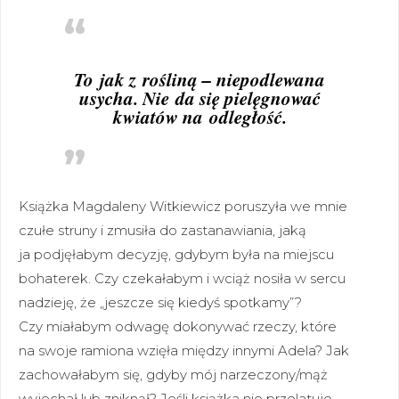
To jak z rośliną – niepodlewana
usycha. Nie da się pielęgnować
kwiatów na odległość.
Książka Magdaleny Witkiewicz poruszyła we mnie
czułe struny i zmusiła do zastanawiania, jaką
ja podjęłabym decyzję, gdybym była na miejscu
bohaterek. Czy czekałabym i wciąż nosiła w sercu
nadzieję, że „jeszcze się kiedyś spotkamy”?
Czy miałabym odwagę dokonywać rzeczy, które
na swoje ramiona wzięła między innymi Adela? Jak
zachowałabym się, gdyby mój narzeczony/mąż
wyjechał lub zniknął? Jeśli książka nie przelatuje