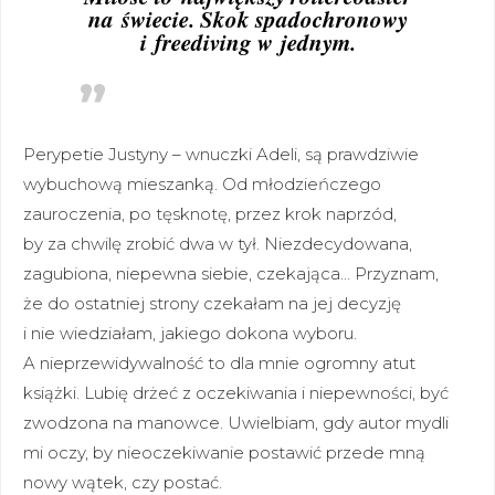
na świecie. Skok spadochronowy
i freediving w jednym.
Perypetie Justyny – wnuczki Adeli, są prawdziwie
wybuchową mieszanką. Od młodzieńczego
zauroczenia, po tęsknotę, przez krok naprzód,
by za chwilę zrobić dwa w tył. Niezdecydowana,
zagubiona, niepewna siebie, czekająca… Przyznam,
że do ostatniej strony czekałam na jej decyzję
i nie wiedziałam, jakiego dokona wyboru.
A nieprzewidywalność to dla mnie ogromny atut
książki. Lubię drżeć z oczekiwania i niepewności, być
zwodzona na manowce. Uwielbiam, gdy autor mydli
mi oczy, by nieoczekiwanie postawić przede mną
nowy wątek, czy postać.