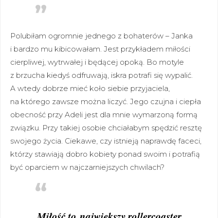
Polubiłam ogromnie jednego z bohaterów – Janka
i bardzo mu kibicowałam. Jest przykładem miłości
cierpliwej, wytrwałej i będącej opoką. Bo motyle
z brzucha kiedyś odfruwają, iskra potrafi się wypalić.
A wtedy dobrze mieć koło siebie przyjaciela,
na którego zawsze można liczyć. Jego czujna i ciepła
obecność przy Adeli jest dla mnie wymarzoną formą
związku. Przy takiej osobie chciałabym spędzić resztę
swojego życia. Ciekawe, czy istnieją naprawdę faceci,
którzy stawiają dobro kobiety ponad swoim i potrafią
być oparciem w najczarniejszych chwilach?
Miłość to największy rollercoaster