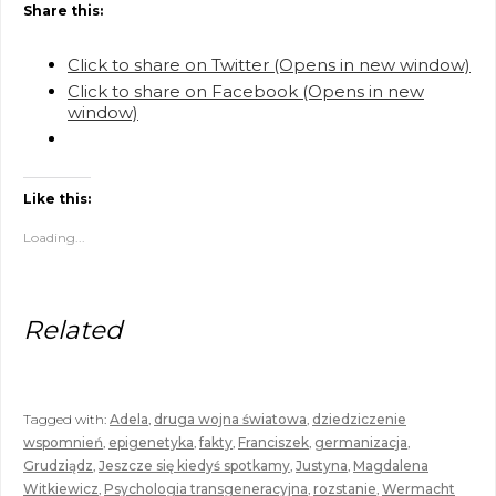
Share this:
Click to share on Twitter (Opens in new window)
Click to share on Facebook (Opens in new
window)
Like this:
Loading...
Related
Tagged with:
Adela
,
druga wojna światowa
,
dziedziczenie
wspomnień
,
epigenetyka
,
fakty
,
Franciszek
,
germanizacja
,
Grudziądz
,
Jeszcze się kiedyś spotkamy
,
Justyna
,
Magdalena
Witkiewicz
,
Psychologia transgeneracyjna
,
rozstanie
,
Wermacht