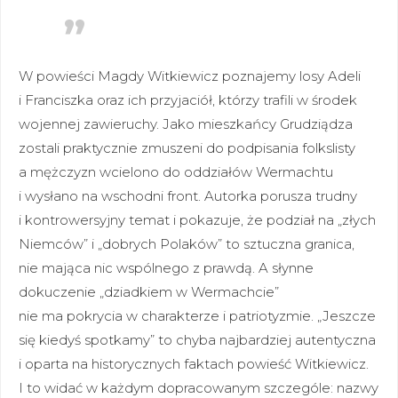
W powieści Magdy Witkiewicz poznajemy losy Adeli
i Franciszka oraz ich przyjaciół, którzy trafili w środek
wojennej zawieruchy. Jako mieszkańcy Grudziądza
zostali praktycznie zmuszeni do podpisania folkslisty
a mężczyzn wcielono do oddziałów Wermachtu
i wysłano na wschodni front. Autorka porusza trudny
i kontrowersyjny temat i pokazuje, że podział na „złych
Niemców” i „dobrych Polaków” to sztuczna granica,
nie mająca nic wspólnego z prawdą. A słynne
dokuczenie „dziadkiem w Wermachcie”
nie ma pokrycia w charakterze i patriotyzmie. „Jeszcze
się kiedyś spotkamy” to chyba najbardziej autentyczna
i oparta na historycznych faktach powieść Witkiewicz.
I to widać w każdym dopracowanym szczególe: nazwy