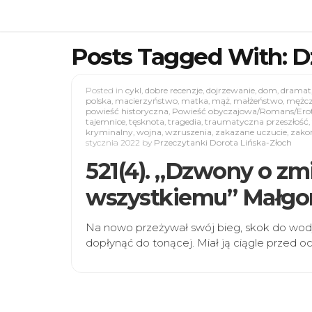
Posts Tagged With: 
Posted in
cykl
,
dobre recenzje
,
dojrzewanie
,
dom
,
dramat
polska
,
macierzyństwo
,
matka
,
mąż
,
małżeństwo
,
mężc
powieść historyczna
,
Powieść obyczajowa/Romans/Ero
tajemnice
,
tęsknota
,
tragedia
,
traumatyczna przeszłość
,
kryminalny
,
wojna
,
wzruszenia
,
zakazane uczucie
,
zako
stycznia 2022
by
Przeczytanki Dorota Lińska-Złoch
521(4). „Dzwony o z
wszystkiemu” Małgo
Na nowo przeżywał swój bieg, skok do wody
dopłynąć do tonącej. Miał ją ciągle przed oc