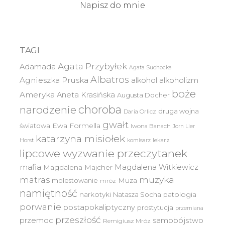
Napisz do mnie
TAGI
Agata Przybyłek
Adamada
Agata Suchocka
Albatros
Agnieszka Pruska
alkohol
alkoholizm
boże
Ameryka
Aneta Krasińska
Augusta Docher
choroba
narodzenie
druga wojna
Daria Orlicz
gwałt
światowa
Ewa Formella
Iwona Banach
Jorn Lier
katarzyna misiołek
lekarz
Horst
komisarz
lipcowe wyzwanie przeczytanek
mafia
Magdalena Witkiewicz
Magdalena Majcher
muzyka
matras
molestowanie
Muza
mróz
namiętność
narkotyki
Natasza Socha
patologia
porwanie
postapokaliptyczny
prostytucja
przemiana
przeszłość
przemoc
samobójstwo
Remigiusz Mróz