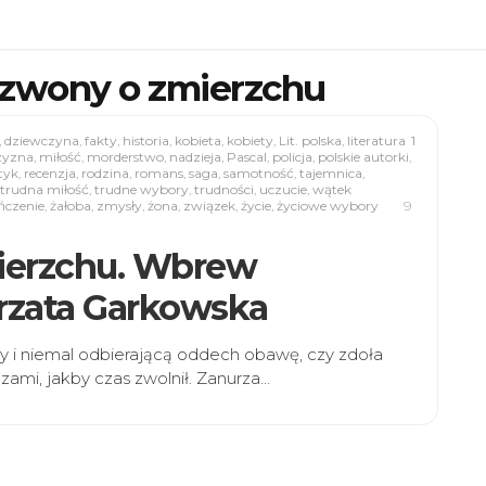
Dzwony o zmierzchu
,
dziewczyna
,
fakty
,
historia
,
kobieta
,
kobiety
,
Lit. polska
,
literatura
1
zyzna
,
miłość
,
morderstwo
,
nadzieja
,
Pascal
,
policja
,
polskie autorki
,
tyk
,
recenzja
,
rodzina
,
romans
,
saga
,
samotność
,
tajemnica
,
trudna miłość
,
trudne wybory
,
trudności
,
uczucie
,
wątek
ńczenie
,
żałoba
,
zmysły
,
żona
,
związek
,
życie
,
życiowe wybory
9
mierzchu. Wbrew
rzata Garkowska
 i niemal odbierającą oddech obawę, czy zdoła
zami, jakby czas zwolnił. Zanurza…