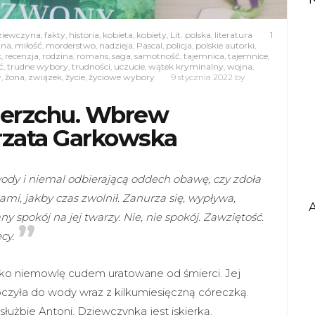
ziewczyna
,
fakty
,
historia
,
kobieta
,
kobiety
,
Lit. polska
,
literatura
1
zna
,
miłość
,
morderstwo
,
nadzieja
,
Pascal
,
policja
,
polskie autorki
,
k
,
recenzja
,
rodzina
,
romans
,
saga
,
samotność
,
tajemnica
,
tajemnice
,
ć
,
trudne wybory
,
trudności
,
uczucie
,
wątek kryminalny
,
wojna
,
y
,
żona
,
związek
,
życie
,
życiowe wybory
9 stycznia 2022
by
mierzchu. Wbrew
rzata Garkowska
ody i niemal odbierającą oddech obawę, czy zdoła
ami, jakby czas zwolnił. Zanurza się, wypływa,
y spokój na jej twarzy. Nie, nie spokój. Zawziętość.
cy.
jako niemowlę cudem uratowane od śmierci. Jej
czyła do wody wraz z kilkumiesięczną córeczką.
łużbie Antoni. Dziewczynka jest iskierką,