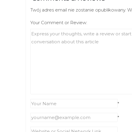
n
e
n
Twój adres email nie zostanie opublikowany.
w
e
W
w
w
i
w
n
i
Your Comment or Review:
d
n
o
d
w
o
)
w
)
*
*