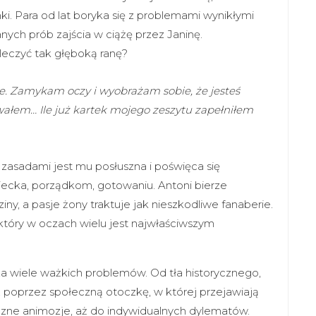
i. Para od lat boryka się z problemami wynikłymi
nych prób zajścia w ciążę przez Janinę.
aleczyć tak głęboką ranę?
e. Zamykam oczy i wyobrażam sobie, że jesteś
owałem… Ile już kartek mojego zeszytu zapełniłem
zasadami jest mu posłuszna i poświęca się
cka, porządkom, gotowaniu. Antoni bierze
ny, a pasje żony traktuje jak nieszkodliwe fanaberie.
który w oczach wielu jest najwłaściwszym
 wiele ważkich problemów. Od tła historycznego,
 poprzez społeczną otoczkę, w której przejawiają
tyczne animozje, aż do indywidualnych dylematów.