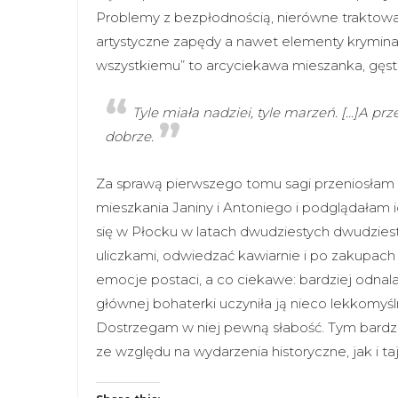
Problemy z bezpłodnością, nierówne traktowan
artystyczne zapędy a nawet elementy krymina
wszystkiemu” to arcyciekawa mieszanka, gęst
Tyle miała nadziei, tyle marzeń. […]A pr
dobrze.
Za sprawą pierwszego tomu sagi przeniosłam s
mieszkania Janiny i Antoniego i podglądałam i
się w Płocku w latach dwudziestych dwudzie
uliczkami, odwiedzać kawiarnie i po zakupach
emocje postaci, a co ciekawe: bardziej odnal
głównej bohaterki uczyniła ją nieco lekkomyś
Dostrzegam w niej pewną słabość. Tym bardzie
ze względu na wydarzenia historyczne, jak i ta