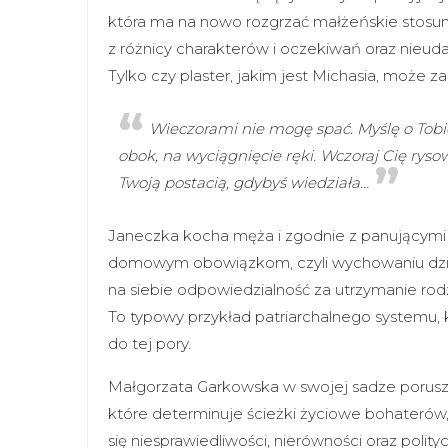
która ma na nowo rozgrzać małżeńskie stosunk
z różnicy charakterów i oczekiwań oraz nieuda
Tylko czy plaster, jakim jest Michasia, może z
Wieczorami nie mogę spać. Myślę o Tobi
obok, na wyciągnięcie ręki. Wczoraj Cię rys
Twoją postacią, gdybyś wiedziała…
Janeczka kocha męża i zgodnie z panującymi 
domowym obowiązkom, czyli wychowaniu dzie
na siebie odpowiedzialność za utrzymanie rodzi
To typowy przykład patriarchalnego systemu, 
do tej pory.
Małgorzata Garkowska w swojej sadze porusza
które determinuje ścieżki życiowe bohaterów,
się niesprawiedliwości, nierówności oraz poli