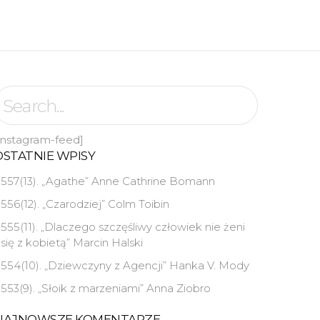
instagram-feed]
OSTATNIE WPISY
557(13). „Agathe” Anne Cathrine Bomann
556(12). „Czarodziej” Colm Toibin
555(11). „Dlaczego szczęśliwy człowiek nie żeni
się z kobietą” Marcin Halski
554(10). „Dziewczyny z Agencji” Hanka V. Mody
553(9). „Słoik z marzeniami” Anna Ziobro
NAJNOWSZE KOMENTARZE