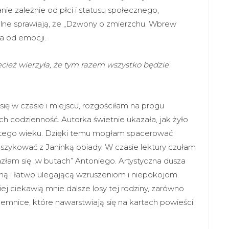
ie zależnie od płci i statusu społecznego,
lne sprawiają, że „Dzwony o zmierzchu. Wbrew
a od emocji.
zecież wierzyła, że tym razem wszystko będzie
ię w czasie i miejscu, rozgościłam na progu
ch codzienność. Autorka świetnie ukazała, jak żyło
stego wieku. Dzięki temu mogłam spacerować
 szykować z Janinką obiady. W czasie lektury czułam
azłam się „w butach” Antoniego. Artystyczna dusza
lną i łatwo ulegającą wzruszeniom i niepokojom.
j ciekawią mnie dalsze losy tej rodziny, zarówno
jemnice, które nawarstwiają się na kartach powieści.