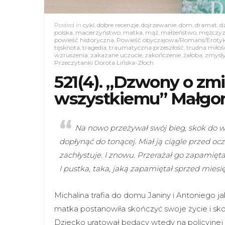
Posted in
cykl
,
dobre recenzje
,
dojrzewanie
,
dom
,
dramat
,
d
polska
,
macierzyństwo
,
matka
,
mąż
,
małżeństwo
,
mężczy
powieść historyczna
,
Powieść obyczajowa/Romans/Eroty
tęsknota
,
tragedia
,
traumatyczna przeszłość
,
trudna miłoś
wzruszenia
,
zakazane uczucie
,
zakończenie
,
żałoba
,
zmysł
Przeczytanki Dorota Lińska-Złoch
521(4). „Dzwony o z
wszystkiemu” Małgo
Na nowo przeżywał swój bieg, skok do w
dopłynąć do tonącej. Miał ją ciągle przed ocz
zachłystuje. I znowu. Przerażał go zapamiętan
I pustka, taka, jaką zapamiętał sprzed miesię
Michalina trafia do domu Janiny i Antoniego 
matka postanowiła skończyć swoje życie i sko
Dziecko uratował będący wtedy na policyjnej s