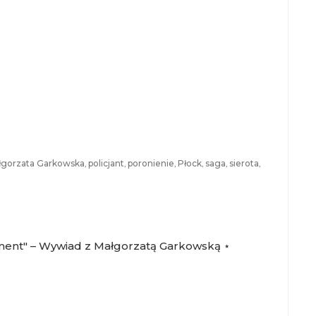
łgorzata Garkowska
,
policjant
,
poronienie
,
Płock
,
saga
,
sierota
,
ment" – Wywiad z Małgorzatą Garkowską ⋆