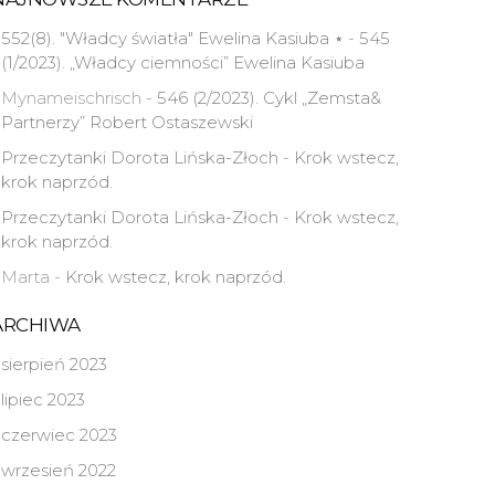
552(8). "Władcy światła" Ewelina Kasiuba ⋆
-
545
(1/2023). „Władcy ciemności” Ewelina Kasiuba
Mynameischrisch
-
546 (2/2023). Cykl „Zemsta&
Partnerzy” Robert Ostaszewski
Przeczytanki Dorota Lińska-Złoch
-
Krok wstecz,
krok naprzód.
Przeczytanki Dorota Lińska-Złoch
-
Krok wstecz,
krok naprzód.
Marta
-
Krok wstecz, krok naprzód.
ARCHIWA
sierpień 2023
lipiec 2023
czerwiec 2023
wrzesień 2022