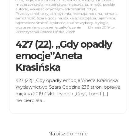
macierzyństwo
,
małżeństwo
,
mężczyzna
,
miłość
,
polskie
autorki
,
Powieść obyczajowa/Romans/Erotyk
,
Przeczytanki
,
przyjaźń
,
pytania
,
recenzja
,
rodzina
,
romans
,
samotność
,
Szara godzina
,
szukając szczęścia
,
tajemnica
,
tajemnicza śmierć
,
tęsknota
,
trudne wybory
,
trylogia
,
wzruszenia
,
wzruszenie
,
zakończenie
12 maja 2019
by
Przeczytanki Dorota Lińska-Złoch
427 (22). „Gdy opadły
emocje”Aneta
Krasińska
427 (22). „Gdy opadły emocje”Aneta Krasińska
Wydawnictwo Szara Godzina 236 stron, oprawa
miękka 2019 Cykl: Trylogia „Gdy”, Tom 1 […]
nie cierpiała…
Napisz do mnie