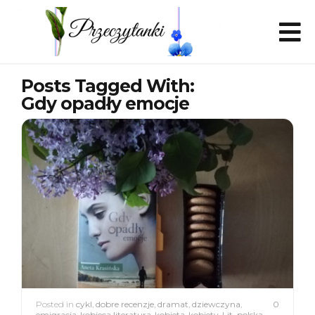
Posts Tagged With:
Gdy opadły emocje
Posted in
cykl
,
dobre recenzje
,
dramat
,
dziewczyna
,
0
emigracja
,
kobieca literatura
,
kobieta
,
kobiety
,
Lit. polska
,