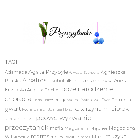
TAGI
Agata Przybyłek
Agnieszka
Adamada
Agata Suchocka
Albatros
Pruska
Ameryka
alkohol
alkoholizm
Aneta
boże narodzenie
Krasińska
Augusta Docher
choroba
druga wojna światowa
Ewa Formella
Daria Orlicz
katarzyna misiołek
gwałt
Iwona Banach
Jorn Lier Horst
lipcowe wyzwanie
lekarz
komisarz
przeczytanek
mafia
Magdalena
Magdalena Majcher
muzyka
matras
Witkiewicz
molestowanie
Muza
mróz