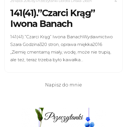
29 lipca 2016
by Przeczytanki Dorota Lińska-Złoch
4
141(41).”Czarci Krąg”
Iwona Banach
141(41).”Czarci Krąg” Iwona BanachWydawnictwo
Szara Godzina320 stron, oprawa miękka2016
„Ziemię cmentarną miały, wodę, może nie trupią,
ale też, teraz trzeba było kawałka…
Napisz do mnie