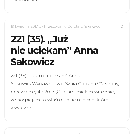
19 kwietnia 2017
by Przeczytanki Dorota Lińska-Złoch
0
221 (35). „Już
nie uciekam” Anna
Sakowicz
221 (35). „Już nie uciekam” Anna
SakowiczWydawnictwo Szara Godzina302 strony,
oprawa miękka2017 „Czasami miałam wrażenie,
że hospicjum to właśnie takie miejsce, które
wystawia…