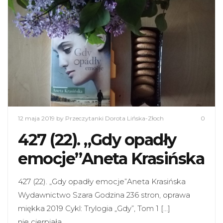
12 maja 2019
by Przeczytanki Dorota Lińska-Złoch
0
427 (22). „Gdy opadły
emocje”Aneta Krasińska
427 (22). „Gdy opadły emocje”Aneta Krasińska
Wydawnictwo Szara Godzina 236 stron, oprawa
miękka 2019 Cykl: Trylogia „Gdy”, Tom 1 […]
nie cierpiała…