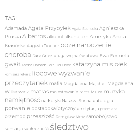
TAGI
Agata Przybyłek
Agnieszka
Adamada
Agata Suchocka
Albatros
Pruska
Ameryka
alkohol
alkoholizm
Aneta
boże narodzenie
Krasińska
Augusta Docher
choroba
druga wojna światowa
Ewa Formella
Daria Orlicz
katarzyna misiołek
gwałt
Iwona Banach
Jorn Lier Horst
lipcowe wyzwanie
lekarz
komisarz
przeczytanek
mafia
Magdalena
Magdalena Majcher
muzyka
matras
Witkiewicz
molestowanie
Muza
mróz
namiętność
narkotyki
Natasza Socha
patologia
porwanie
postapokaliptyczny
prostytucja
przemiana
przeszłość
przemoc
samobójstwo
Remigiusz Mróz
śledztwo
sensacja
społeczność