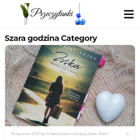
Szara godzina Category
15 stycznia 2021
by Przeczytanki Dorota Lińska-Złoch
0