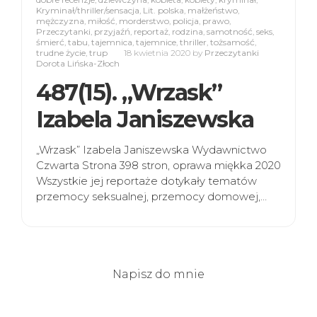
Kryminał/thriller/sensacja
,
Lit. polska
,
małżeństwo
,
mężczyzna
,
miłość
,
morderstwo
,
policja
,
prawo
,
Przeczytanki
,
przyjaźń
,
reportaż
,
rodzina
,
samotność
,
seks
,
śmierć
,
tabu
,
tajemnica
,
tajemnice
,
thriller
,
tożsamość
,
trudne życie
,
trup
18 kwietnia 2020
by
Przeczytanki
Dorota Lińska-Złoch
487(15). „Wrzask”
Izabela Janiszewska
„Wrzask” Izabela Janiszewska Wydawnictwo
Czwarta Strona 398 stron, oprawa miękka 2020
Wszystkie jej reportaże dotykały tematów
przemocy seksualnej, przemocy domowej,…
Napisz do mnie