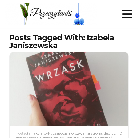
Posts Tagged With: Izabela
Janiszewska
Posted in
akcja
,
cykl
,
czasopismo
,
czwarta strona
,
debiut
,
0
dobre recenzje
,
dziewczyna
,
kobieta
,
kobiety
,
kryminał
,