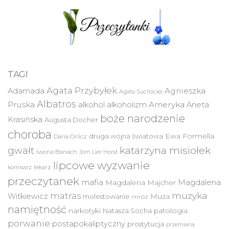
TAGI
Agata Przybyłek
Agnieszka
Adamada
Agata Suchocka
Albatros
Pruska
Ameryka
alkohol
alkoholizm
Aneta
boże narodzenie
Krasińska
Augusta Docher
choroba
druga wojna światowa
Ewa Formella
Daria Orlicz
katarzyna misiołek
gwałt
Iwona Banach
Jorn Lier Horst
lipcowe wyzwanie
lekarz
komisarz
przeczytanek
mafia
Magdalena
Magdalena Majcher
muzyka
matras
Witkiewicz
molestowanie
Muza
mróz
namiętność
narkotyki
Natasza Socha
patologia
porwanie
postapokaliptyczny
prostytucja
przemiana