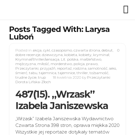
Posts Tagged With: Larysa
Luboń
Posted in
akcja
,
cykl
,
czasopismo
,
czwarta strona
,
debiut
,
0
dobre recenzje
,
dziewczyna
,
kobieta
,
kobiety
,
kryminał
,
Kryminał/thriller/sensacja
,
Lit. polska
,
małżeństwo
,
mężczyzna
,
miłość
,
morderstwo
,
policja
,
prawo
,
Przeczytanki
,
przyjaźń
,
reportaż
,
rodzina
,
samotność
,
seks
,
śmierć
,
tabu
,
tajemnica
,
tajemnice
,
thriller
,
tożsamość
,
trudne życie
,
trup
18 kwietnia 2020
by
Przeczytanki
Dorota Lińska-Złoch
487(15). „Wrzask”
Izabela Janiszewska
„Wrzask” Izabela Janiszewska Wydawnictwo
Czwarta Strona 398 stron, oprawa miękka 2020
Wszystkie jej reportaże dotykały tematów