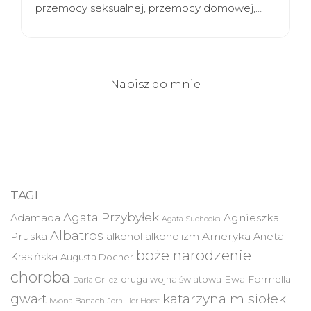
przemocy seksualnej, przemocy domowej,…
Napisz do mnie
TAGI
Agata Przybyłek
Agnieszka
Adamada
Agata Suchocka
Albatros
Pruska
Ameryka
alkohol
alkoholizm
Aneta
boże narodzenie
Krasińska
Augusta Docher
choroba
druga wojna światowa
Ewa Formella
Daria Orlicz
katarzyna misiołek
gwałt
Iwona Banach
Jorn Lier Horst