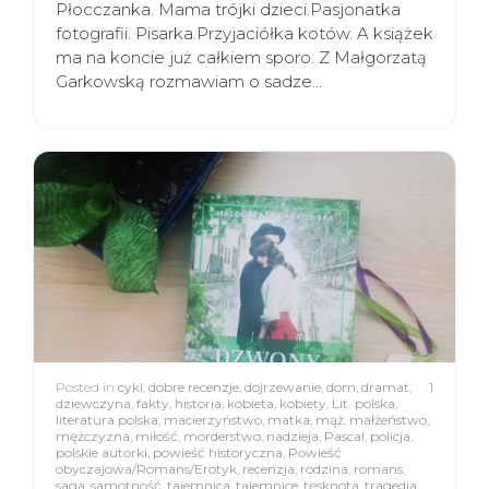
Płocczanka. Mama trójki dzieci.Pasjonatka
fotografii. Pisarka.Przyjaciółka kotów. A książek
ma na koncie już całkiem sporo. Z Małgorzatą
Garkowską rozmawiam o sadze…
Posted in
cykl
,
dobre recenzje
,
dojrzewanie
,
dom
,
dramat
,
1
dziewczyna
,
fakty
,
historia
,
kobieta
,
kobiety
,
Lit. polska
,
literatura polska
,
macierzyństwo
,
matka
,
mąż
,
małżeństwo
,
mężczyzna
,
miłość
,
morderstwo
,
nadzieja
,
Pascal
,
policja
,
polskie autorki
,
powieść historyczna
,
Powieść
obyczajowa/Romans/Erotyk
,
recenzja
,
rodzina
,
romans
,
saga
,
samotność
,
tajemnica
,
tajemnice
,
tęsknota
,
tragedia
,