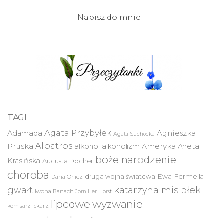
Napisz do mnie
TAGI
Agata Przybyłek
Agnieszka
Adamada
Agata Suchocka
Albatros
Pruska
Ameryka
alkohol
alkoholizm
Aneta
boże narodzenie
Krasińska
Augusta Docher
choroba
druga wojna światowa
Ewa Formella
Daria Orlicz
katarzyna misiołek
gwałt
Iwona Banach
Jorn Lier Horst
lipcowe wyzwanie
lekarz
komisarz