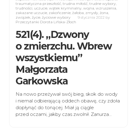
traumatyczna przeszłość
,
trudna miłość
,
trudne wybory
,
trudności
,
uczucie
,
wątek kryminalny
,
wojna
,
wzruszenia
,
zakazane uczucie
,
zakończenie
,
żałoba
,
zmysły
,
żona
,
związek
,
życie
,
życiowe wybory
9 stycznia 2022
by
Przeczytanki Dorota Lińska-Złoch
521(4). „Dzwony
o zmierzchu. Wbrew
wszystkiemu”
Małgorzata
Garkowska
Na nowo przeżywał swój bieg, skok do wody
i niemal odbierającą oddech obawę, czy zdoła
dopłynąć do tonącej. Miał ją ciągle
przed oczami, jakby czas zwolnił. Zanurza…