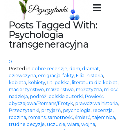
Posts Tagged With:
Psychologia
transgeneracyjna
0
Posted in
dobre recenzje
,
dom
,
dramat
,
dziewczyna
,
emigracja
,
fakty
,
Filia
,
historia
,
kobieta
,
kobiety
,
Lit. polska
,
literatura dla kobiet
,
macierzyństwo
,
małżeństwo
,
mężczyzna
,
miłość
,
nadzieja
,
podróż
,
polskie autorki
,
Powieść
obyczajowa/Romans/Erotyk
,
prawdziwa historia
,
Przeczytanki
,
przyjaźń
,
psychologia
,
recenzja
,
rodzina
,
romans
,
samotność
,
śmierć
,
tajemnica
,
trudne decyzje
,
uczucie
,
wiara
,
wojna
,