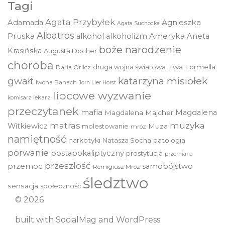
Tagi
Agata Przybyłek
Agnieszka
Adamada
Agata Suchocka
Albatros
Pruska
Ameryka
alkohol
alkoholizm
Aneta
boże narodzenie
Krasińska
Augusta Docher
choroba
druga wojna światowa
Ewa Formella
Daria Orlicz
katarzyna misiołek
gwałt
Iwona Banach
Jorn Lier Horst
lipcowe wyzwanie
lekarz
komisarz
przeczytanek
mafia
Magdalena
Magdalena Majcher
muzyka
matras
Witkiewicz
molestowanie
Muza
mróz
namiętność
narkotyki
Natasza Socha
patologia
porwanie
postapokaliptyczny
prostytucja
przemiana
przeszłość
przemoc
samobójstwo
Remigiusz Mróz
śledztwo
sensacja
społeczność
© 2026
built with
SocialMag
and
WordPress