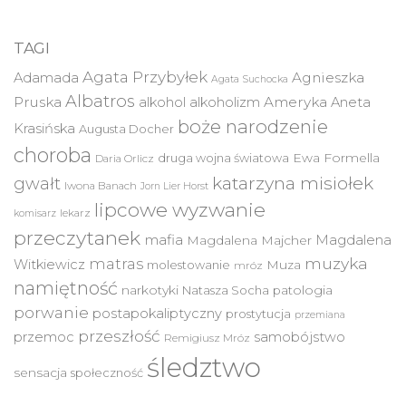
TAGI
Agata Przybyłek
Agnieszka
Adamada
Agata Suchocka
Albatros
Pruska
Ameryka
alkohol
alkoholizm
Aneta
boże narodzenie
Krasińska
Augusta Docher
choroba
druga wojna światowa
Ewa Formella
Daria Orlicz
katarzyna misiołek
gwałt
Iwona Banach
Jorn Lier Horst
lipcowe wyzwanie
lekarz
komisarz
przeczytanek
mafia
Magdalena
Magdalena Majcher
muzyka
matras
Witkiewicz
molestowanie
Muza
mróz
namiętność
narkotyki
Natasza Socha
patologia
porwanie
postapokaliptyczny
prostytucja
przemiana
przeszłość
przemoc
samobójstwo
Remigiusz Mróz
śledztwo
sensacja
społeczność