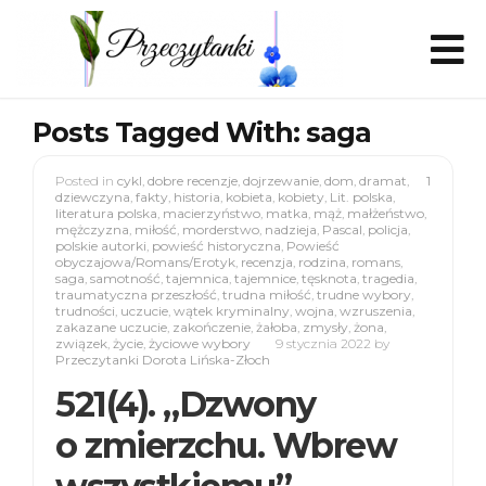
Posts Tagged With: saga
Posted in
cykl
,
dobre recenzje
,
dojrzewanie
,
dom
,
dramat
,
1
dziewczyna
,
fakty
,
historia
,
kobieta
,
kobiety
,
Lit. polska
,
literatura polska
,
macierzyństwo
,
matka
,
mąż
,
małżeństwo
,
mężczyzna
,
miłość
,
morderstwo
,
nadzieja
,
Pascal
,
policja
,
polskie autorki
,
powieść historyczna
,
Powieść
obyczajowa/Romans/Erotyk
,
recenzja
,
rodzina
,
romans
,
saga
,
samotność
,
tajemnica
,
tajemnice
,
tęsknota
,
tragedia
,
traumatyczna przeszłość
,
trudna miłość
,
trudne wybory
,
trudności
,
uczucie
,
wątek kryminalny
,
wojna
,
wzruszenia
,
zakazane uczucie
,
zakończenie
,
żałoba
,
zmysły
,
żona
,
związek
,
życie
,
życiowe wybory
9 stycznia 2022
by
Przeczytanki Dorota Lińska-Złoch
521(4). „Dzwony
o zmierzchu. Wbrew