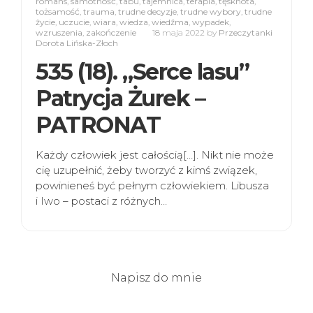
romans
,
samotność
,
tabu
,
tajemnica
,
terapia
,
tęsknota
,
tożsamość
,
trauma
,
trudne decyzje
,
trudne wybory
,
trudne
życie
,
uczucie
,
wiara
,
wiedza
,
wiedźma
,
wypadek
,
wzruszenia
,
zakończenie
18 maja 2022
by
Przeczytanki
Dorota Lińska-Złoch
535 (18). „Serce lasu”
Patrycja Żurek –
PATRONAT
Każdy człowiek jest całością[…]. Nikt nie może
cię uzupełnić, żeby tworzyć z kimś związek,
powinieneś być pełnym człowiekiem. Libusza
i Iwo – postaci z różnych…
Napisz do mnie