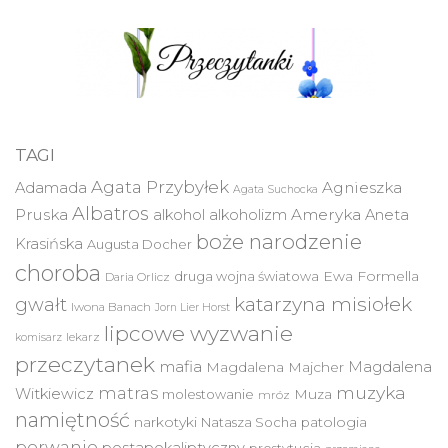
TAGI
Agata Przybyłek
Agnieszka
Adamada
Agata Suchocka
Albatros
Pruska
Ameryka
alkohol
alkoholizm
Aneta
boże narodzenie
Krasińska
Augusta Docher
choroba
druga wojna światowa
Ewa Formella
Daria Orlicz
katarzyna misiołek
gwałt
Iwona Banach
Jorn Lier Horst
lipcowe wyzwanie
lekarz
komisarz
przeczytanek
mafia
Magdalena
Magdalena Majcher
muzyka
matras
Witkiewicz
molestowanie
Muza
mróz
namiętność
narkotyki
Natasza Socha
patologia
porwanie