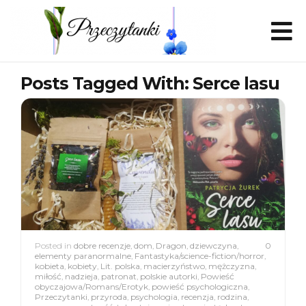
Posts Tagged With: Serce lasu
Posted in
dobre recenzje
,
dom
,
Dragon
,
dziewczyna
,
0
elementy paranormalne
,
Fantastyka/science-fiction/horror
,
kobieta
,
kobiety
,
Lit. polska
,
macierzyństwo
,
mężczyzna
,
miłość
,
nadzieja
,
patronat
,
polskie autorki
,
Powieść
obyczajowa/Romans/Erotyk
,
powieść psychologiczna
,
Przeczytanki
,
przyroda
,
psychologia
,
recenzja
,
rodzina
,