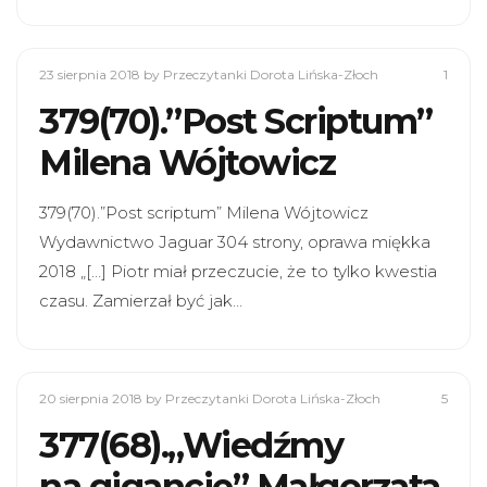
23 sierpnia 2018
by Przeczytanki Dorota Lińska-Złoch
1
379(70).”Post Scriptum”
Milena Wójtowicz
379(70).”Post scriptum” Milena Wójtowicz
Wydawnictwo Jaguar 304 strony, oprawa miękka
2018 „[…] Piotr miał przeczucie, że to tylko kwestia
czasu. Zamierzał być jak…
20 sierpnia 2018
by Przeczytanki Dorota Lińska-Złoch
5
377(68).„Wiedźmy
na gigancie” Małgorzata