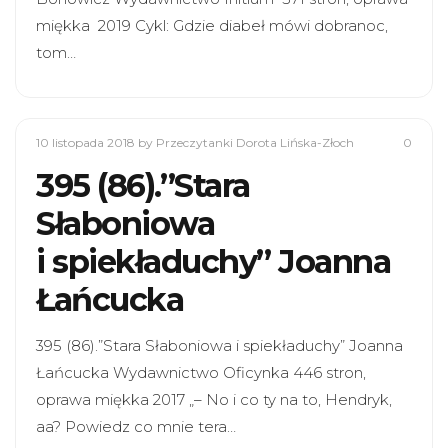
miękka 2019 Cykl: Gdzie diabeł mówi dobranoc,
tom…
10 listopada 2018
by Przeczytanki Dorota Lińska-Złoch
0
395 (86).”Stara
Słaboniowa
i spiekładuchy” Joanna
Łańcucka
395 (86).”Stara Słaboniowa i spiekładuchy” Joanna
Łańcucka Wydawnictwo Oficynka 446 stron,
oprawa miękka 2017 „– No i co ty na to, Hendryk,
aa? Powiedz co mnie tera…