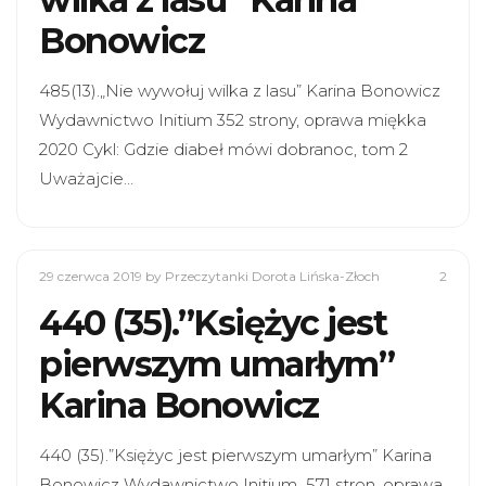
Bonowicz
485(13).„Nie wywołuj wilka z lasu” Karina Bonowicz
Wydawnictwo Initium 352 strony, oprawa miękka
2020 Cykl: Gdzie diabeł mówi dobranoc, tom 2
Uważajcie…
29 czerwca 2019
by Przeczytanki Dorota Lińska-Złoch
2
440 (35).”Księżyc jest
pierwszym umarłym”
Karina Bonowicz
440 (35).”Księżyc jest pierwszym umarłym” Karina
Bonowicz Wydawnictwo Initium 571 stron, oprawa