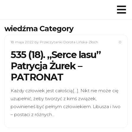
wiedźma Category
18 maja 2022
by Przeczytanki Dorota Lińska-Złoch
0
535 (18). „Serce lasu”
Patrycja Żurek –
PATRONAT
Każdy człowiek jest całością[…]. Nikt nie może cię
uzupełnić, żeby tworzyć z kimś związek,
powinieneś być pełnym człowiekiem. Libusza i Iwo
– postaci z różnych…