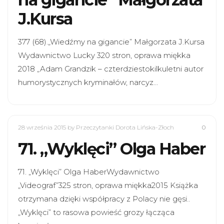
J.Kursa
377 (68).„Wiedźmy na gigancie” Małgorzata J.Kursa
Wydawnictwo Lucky 320 stron, oprawa miękka
2018 „Adam Grandzik – czterdziestokilkuletni autor
humorystycznych kryminałów, narcyz…
28 września 2015
by Przeczytanki Dorota Lińska-Złoch
0
71. „Wyklęci” Olga Haber
71. „Wyklęci” Olga HaberWydawnictwo
„Videograf”325 stron, oprawa miękka2015 Książka
otrzymana dzięki współpracy z Polacy nie gęsi..
„Wyklęci” to rasowa powieść grozy łącząca