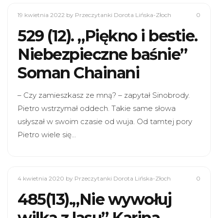
19 kwietnia 2022
by Przeczytanki Dorota Lińska-Złoch
0
529 (12). „Piękno i bestie.
Niebezpieczne baśnie”
Soman Chainani
– Czy zamieszkasz ze mną? – zapytał Sinobrody.
Pietro wstrzymał oddech. Takie same słowa
usłyszał w swoim czasie od wuja. Od tamtej pory
Pietro wiele się…
4 kwietnia 2020
by Przeczytanki Dorota Lińska-Złoch
0
485(13).„Nie wywołuj
wilka z lasu” Karina