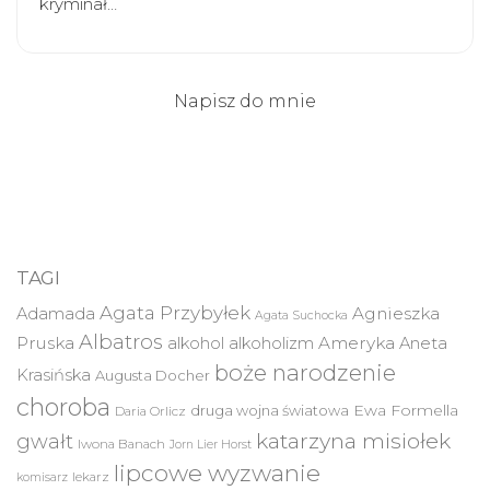
kryminał…
Napisz do mnie
TAGI
Agata Przybyłek
Agnieszka
Adamada
Agata Suchocka
Albatros
Pruska
Ameryka
alkohol
alkoholizm
Aneta
boże narodzenie
Krasińska
Augusta Docher
choroba
druga wojna światowa
Ewa Formella
Daria Orlicz
katarzyna misiołek
gwałt
Iwona Banach
Jorn Lier Horst
lipcowe wyzwanie
lekarz
komisarz