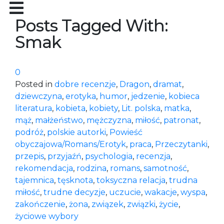
Posts Tagged With:
Smak
0
Posted in
dobre recenzje
,
Dragon
,
dramat
,
dziewczyna
,
erotyka
,
humor
,
jedzenie
,
kobieca
literatura
,
kobieta
,
kobiety
,
Lit. polska
,
matka
,
mąż
,
małżeństwo
,
mężczyzna
,
miłość
,
patronat
,
podróż
,
polskie autorki
,
Powieść
obyczajowa/Romans/Erotyk
,
praca
,
Przeczytanki
,
przepis
,
przyjaźń
,
psychologia
,
recenzja
,
rekomendacja
,
rodzina
,
romans
,
samotność
,
tajemnica
,
tęsknota
,
toksyczna relacja
,
trudna
miłość
,
trudne decyzje
,
uczucie
,
wakacje
,
wyspa
,
zakończenie
,
żona
,
związek
,
związki
,
życie
,
życiowe wybory