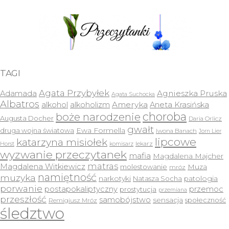
TAGI
Agata Przybyłek
Agnieszka Pruska
Adamada
Agata Suchocka
Albatros
Ameryka
alkohol
alkoholizm
Aneta Krasińska
choroba
boże narodzenie
Augusta Docher
Daria Orlicz
gwałt
druga wojna światowa
Ewa Formella
Iwona Banach
Jorn Lier
lipcowe
katarzyna misiołek
lekarz
Horst
komisarz
wyzwanie przeczytanek
mafia
Magdalena Majcher
matras
Magdalena Witkiewicz
molestowanie
Muza
mróz
namiętność
muzyka
narkotyki
Natasza Socha
patologia
porwanie
postapokaliptyczny
przemoc
prostytucja
przemiana
przeszłość
samobójstwo
sensacja
społeczność
Remigiusz Mróz
śledztwo