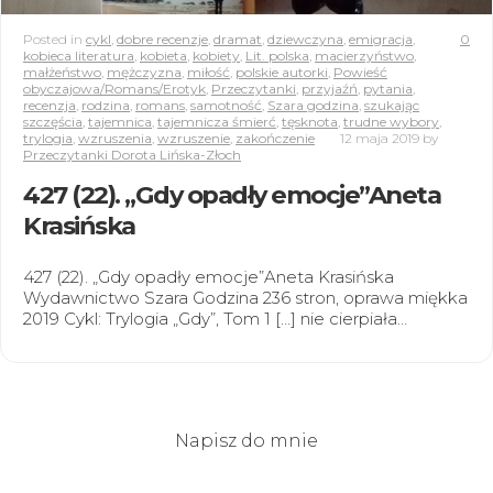
Posted in
cykl
,
dobre recenzje
,
dramat
,
dziewczyna
,
emigracja
,
0
kobieca literatura
,
kobieta
,
kobiety
,
Lit. polska
,
macierzyństwo
,
małżeństwo
,
mężczyzna
,
miłość
,
polskie autorki
,
Powieść
obyczajowa/Romans/Erotyk
,
Przeczytanki
,
przyjaźń
,
pytania
,
recenzja
,
rodzina
,
romans
,
samotność
,
Szara godzina
,
szukając
szczęścia
,
tajemnica
,
tajemnicza śmierć
,
tęsknota
,
trudne wybory
,
trylogia
,
wzruszenia
,
wzruszenie
,
zakończenie
12 maja 2019
by
Przeczytanki Dorota Lińska-Złoch
427 (22). „Gdy opadły emocje”Aneta
Krasińska
427 (22). „Gdy opadły emocje”Aneta Krasińska
Wydawnictwo Szara Godzina 236 stron, oprawa miękka
2019 Cykl: Trylogia „Gdy”, Tom 1 […] nie cierpiała…
Napisz do mnie