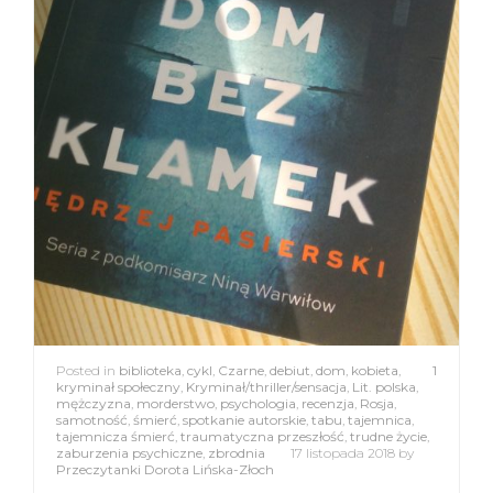
Posted in
biblioteka
,
cykl
,
Czarne
,
debiut
,
dom
,
kobieta
,
1
kryminał społeczny
,
Kryminał/thriller/sensacja
,
Lit. polska
,
mężczyzna
,
morderstwo
,
psychologia
,
recenzja
,
Rosja
,
samotność
,
śmierć
,
spotkanie autorskie
,
tabu
,
tajemnica
,
tajemnicza śmierć
,
traumatyczna przeszłość
,
trudne życie
,
zaburzenia psychiczne
,
zbrodnia
17 listopada 2018
by
Przeczytanki Dorota Lińska-Złoch