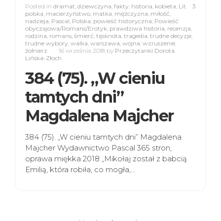
Posted in
dramat
,
dziewczyna
,
fakty
,
historia
,
kobieta
,
Lit.
3
polska
,
macierzyństwo
,
matka
,
mężczyzna
,
miłość
,
nadzieja
,
Pascal
,
Polska
,
powieść historyczna
,
Powieść
obyczajowa/Romans/Erotyk
,
prawdziwa historia
,
recenzja
,
rodzina
,
romans
,
śmierć
,
tęsknota
,
tragedia
,
trudne decyzje
,
trudne wybory
,
walka
,
warszawa
,
wojna
,
wzruszenie
,
żołnierz
16 września 2018
by
Przeczytanki Dorota
Lińska-Złoch
384 (75). „W cieniu
tamtych dni”
Magdalena Majcher
384 (75). „W cieniu tamtych dni” Magdalena
Majcher Wydawnictwo Pascal 365 stron,
oprawa miękka 2018 „Mikołaj został z babcią
Emilią, która robiła, co mogła,…