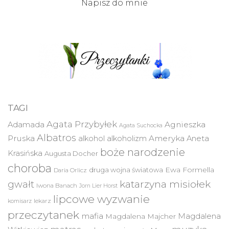
Napisz do mnie
TAGI
Agata Przybyłek
Agnieszka
Adamada
Agata Suchocka
Albatros
Pruska
Ameryka
alkohol
alkoholizm
Aneta
boże narodzenie
Krasińska
Augusta Docher
choroba
druga wojna światowa
Ewa Formella
Daria Orlicz
katarzyna misiołek
gwałt
Iwona Banach
Jorn Lier Horst
lipcowe wyzwanie
lekarz
komisarz
przeczytanek
mafia
Magdalena
Magdalena Majcher