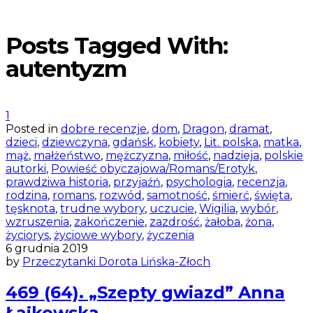
Posts Tagged With:
autentyzm
1
Posted in
dobre recenzje
,
dom
,
Dragon
,
dramat
,
dzieci
,
dziewczyna
,
gdańsk
,
kobiety
,
Lit. polska
,
matka
,
mąż
,
małżeństwo
,
mężczyzna
,
miłość
,
nadzieja
,
polskie
autorki
,
Powieść obyczajowa/Romans/Erotyk
,
prawdziwa historia
,
przyjaźń
,
psychologia
,
recenzja
,
rodzina
,
romans
,
rozwód
,
samotność
,
śmierć
,
święta
,
tęsknota
,
trudne wybory
,
uczucie
,
Wigilia
,
wybór
,
wzruszenia
,
zakończenie
,
zazdrość
,
żałoba
,
żona
,
życiorys
,
życiowe wybory
,
życzenia
6 grudnia 2019
by
Przeczytanki Dorota Lińska-Złoch
469 (64). „Szepty gwiazd” Anna
Łajkowska