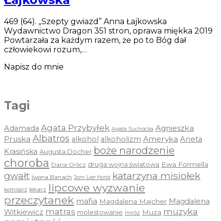
469 (64). „Szepty gwiazd” Anna Łajkowska
Wydawnictwo Dragon 351 stron, oprawa miękka 2019
Powtarzała za każdym razem, że po to Bóg dał
człowiekowi rozum,…
Napisz do mnie
Tagi
Agata Przybyłek
Agnieszka
Adamada
Agata Suchocka
Albatros
Pruska
Ameryka
alkohol
alkoholizm
Aneta
boże narodzenie
Krasińska
Augusta Docher
choroba
druga wojna światowa
Ewa Formella
Daria Orlicz
katarzyna misiołek
gwałt
Iwona Banach
Jorn Lier Horst
lipcowe wyzwanie
lekarz
komisarz
przeczytanek
mafia
Magdalena
Magdalena Majcher
muzyka
matras
Witkiewicz
molestowanie
Muza
mróz