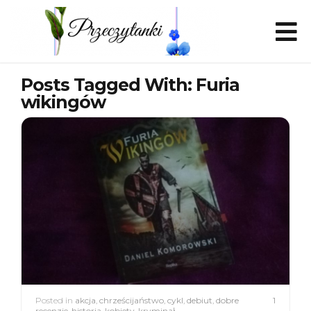
Posts Tagged With: Furia
wikingów
Posted in
akcja
,
chrześcijaństwo
,
cykl
,
debiut
,
dobre
1
recenzje
,
historia
,
kobiety
,
kryminał
,