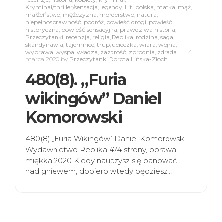
Kryminał/thriller/sensacja
,
legendy
,
Lit. polska
,
matka
,
mąż
,
małżeństwo
,
mężczyzna
,
morderstwo
,
natura
,
niepełnosprawność
,
podróż
,
powieść drogi
,
powieść
historyczna
,
powieść sensacyjna
,
prawdziwa historia
,
Przeczytanki
,
recenzja
,
religia
,
Replika
,
rodzina
,
saga
,
skandynawia
,
tajemnice
,
trup
,
ucieczka
,
wiara
,
wojna
,
wyprawa
,
wyspa
,
władza
,
zazdrość
,
zbrodnia
,
zdrada
4
marca 2020
by
Przeczytanki Dorota Lińska-Złoch
480(8). „Furia
wikingów” Daniel
Komorowski
480(8).„Furia Wikingów” Daniel Komorowski
Wydawnictwo Replika 474 strony, oprawa
miękka 2020 Kiedy nauczysz się panować
nad gniewem, dopiero wtedy będziesz…