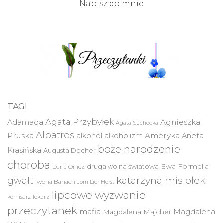
Napisz do mnie
TAGI
Agata Przybyłek
Agnieszka
Adamada
Agata Suchocka
Albatros
Pruska
Ameryka
alkohol
alkoholizm
Aneta
boże narodzenie
Krasińska
Augusta Docher
choroba
druga wojna światowa
Ewa Formella
Daria Orlicz
katarzyna misiołek
gwałt
Iwona Banach
Jorn Lier Horst
lipcowe wyzwanie
lekarz
komisarz
przeczytanek
mafia
Magdalena
Magdalena Majcher