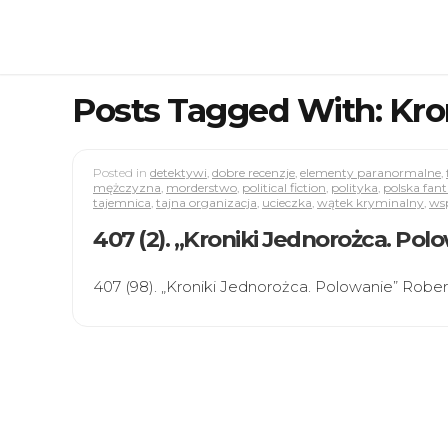
Posts Tagged With: Kro
Posted in
detektywi
,
dobre recenzje
,
elementy paranormalne
,
mężczyzna
,
morderstwo
,
political fiction
,
polityka
,
polska fan
tajemnica
,
tajna organizacja
,
ucieczka
,
wątek kryminalny
,
ws
407 (2). „Kroniki Jednorożca. Pol
407 (98). „Kroniki Jednorożca. Polowanie” Robe