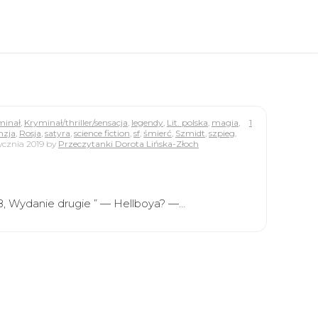
minał
,
Kryminał/thriller/sensacja
,
legendy
,
Lit. polska
,
magia
,
1
nzja
,
Rosja
,
satyra
,
science fiction
,
sf
,
śmierć
,
Szmidt
,
szpieg
,
tycznia 2019
by
Przeczytanki Dorota Lińska-Złoch
8, Wydanie drugie ” — Hellboya? —…