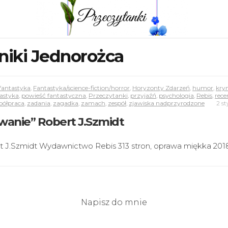
niki Jednorożca
fantastyka
,
Fantastyka/science-fiction/horror
,
Horyzonty Zdarzeń
,
humor
,
kry
tastyka
,
powieść fantastyczna
,
Przeczytanki
,
przyjaźń
,
psychologia
,
Rebis
,
rece
półpraca
,
zadania
,
zagadka
,
zamach
,
zespół
,
zjawiska nadprzyrodzone
2 s
owanie” Robert J.Szmidt
rt J.Szmidt Wydawnictwo Rebis 313 stron, oprawa miękka 201
Napisz do mnie