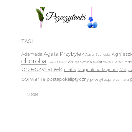
TAGI
Agata Przybyłek
Agnieszk
Adamada
Agata Suchocka
choroba
druga wojna światowa
Ewa Form
Daria Orlicz
przeczytanek
mafia
Magda
Magdalena Majcher
porwanie
postapokaliptyczny
prostytucja
przemiana
© 2026