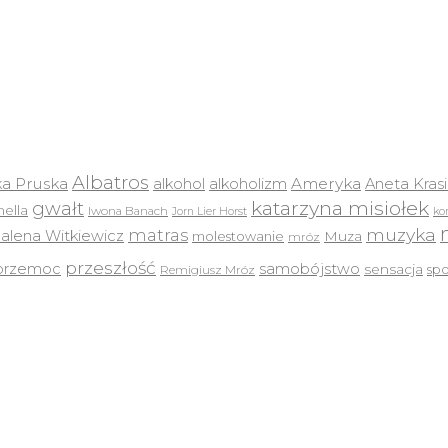
Albatros
a Pruska
Ameryka
alkohol
alkoholizm
Aneta Kras
katarzyna misiołek
gwałt
ella
Iwona Banach
Jorn Lier Horst
ko
muzyka
matras
lena Witkiewicz
molestowanie
Muza
mróz
przeszłość
przemoc
samobójstwo
sensacja
sp
Remigiusz Mróz