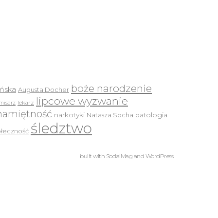
boże narodzenie
ińska
Augusta Docher
lipcowe wyzwanie
lekarz
misarz
namiętność
narkotyki
Natasza Socha
patologia
śledztwo
ołeczność
built with
SocialMag
and
WordPress