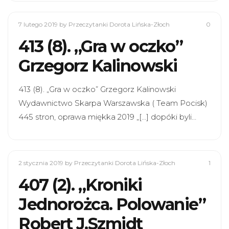
7 lutego 2019
by Przeczytanki Dorota Lińska-Złoch
0
413 (8). „Gra w oczko”
Grzegorz Kalinowski
413 (8). „Gra w oczko” Grzegorz Kalinowski
Wydawnictwo Skarpa Warszawska ( Team Pocisk)
445 stron, oprawa miękka 2019 „[…] dopóki byli…
2 stycznia 2019
by Przeczytanki Dorota Lińska-Złoch
1
407 (2). „Kroniki
Jednorożca. Polowanie”
Robert J.Szmidt