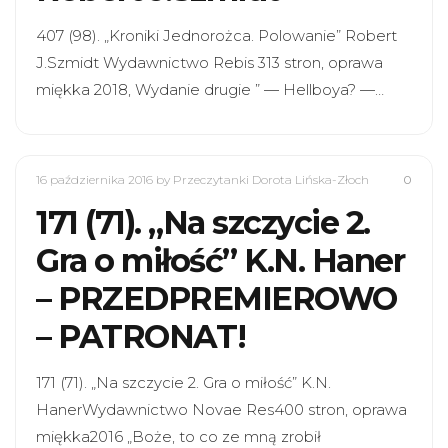
407 (98). „Kroniki Jednorożca. Polowanie” Robert
J.Szmidt Wydawnictwo Rebis 313 stron, oprawa
miękka 2018, Wydanie drugie ” — Hellboya? —…
16 października 2016
by Przeczytanki Dorota Lińska-Złoch
0
171 (71). „Na szczycie 2.
Gra o miłość” K.N. Haner
– PRZEDPREMIEROWO
– PATRONAT!
171 (71). „Na szczycie 2. Gra o miłość” K.N.
HanerWydawnictwo Novae Res400 stron, oprawa
miękka2016 „Boże, to co ze mną zrobił