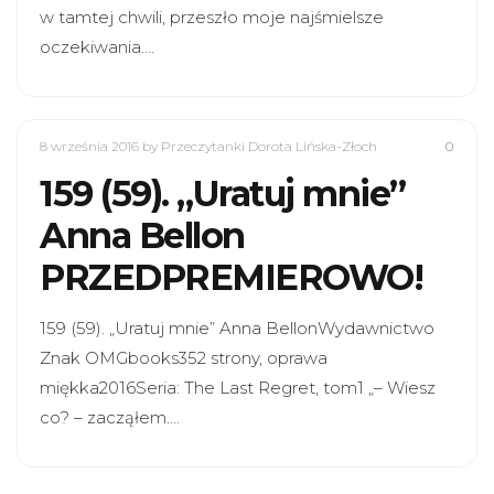
w tamtej chwili, przeszło moje najśmielsze
oczekiwania.…
8 września 2016
by Przeczytanki Dorota Lińska-Złoch
0
159 (59). „Uratuj mnie”
Anna Bellon
PRZEDPREMIEROWO!
159 (59). „Uratuj mnie” Anna BellonWydawnictwo
Znak OMGbooks352 strony, oprawa
miękka2016Seria: The Last Regret, tom1 „– Wiesz
co? – zacząłem.…