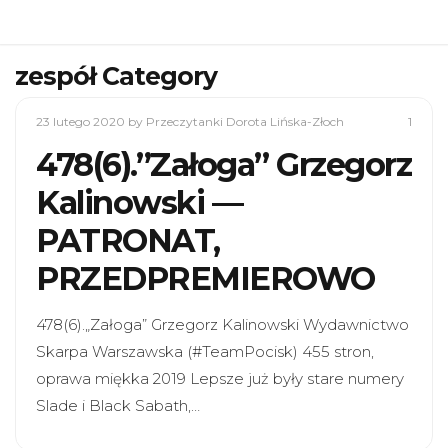
zespół Category
23 lutego 2020
by Przeczytanki Dorota Lińska-Złoch
1
478(6).”Załoga” Grzegorz
Kalinowski —
PATRONAT,
PRZEDPREMIEROWO
478(6).„Załoga” Grzegorz Kalinowski Wydawnictwo
Skarpa Warszawska (#TeamPocisk) 455 stron,
oprawa miękka 2019 Lepsze już były stare numery
Slade i Black Sabath,…