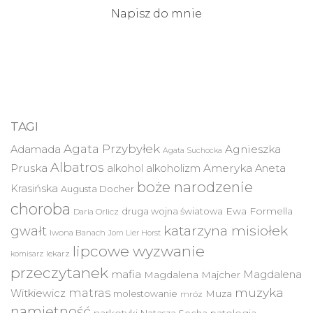
Napisz do mnie
TAGI
Agata Przybyłek
Agnieszka
Adamada
Agata Suchocka
Albatros
Pruska
Ameryka
alkohol
alkoholizm
Aneta
boże narodzenie
Krasińska
Augusta Docher
choroba
druga wojna światowa
Ewa Formella
Daria Orlicz
katarzyna misiołek
gwałt
Iwona Banach
Jorn Lier Horst
lipcowe wyzwanie
lekarz
komisarz
przeczytanek
mafia
Magdalena
Magdalena Majcher
muzyka
matras
Witkiewicz
molestowanie
Muza
mróz
namiętność