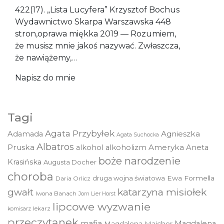
422(17). „Lista Lucyfera” Krzysztof Bochus
Wydawnictwo Skarpa Warszawska 448
stron,oprawa miękka 2019 — Rozumiem,
że musisz mnie jakoś nazywać. Zwłaszcza,
że nawiążemy,…
Napisz do mnie
Tagi
Agata Przybyłek
Agnieszka
Adamada
Agata Suchocka
Albatros
Pruska
Ameryka
alkohol
alkoholizm
Aneta
boże narodzenie
Krasińska
Augusta Docher
choroba
druga wojna światowa
Ewa Formella
Daria Orlicz
katarzyna misiołek
gwałt
Iwona Banach
Jorn Lier Horst
lipcowe wyzwanie
lekarz
komisarz
przeczytanek
mafia
Magdalena
Magdalena Majcher