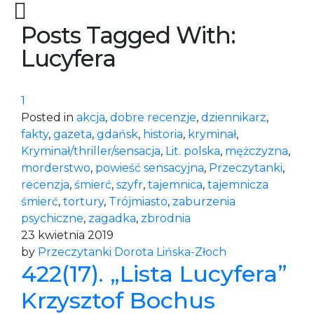
Posts Tagged With:
Lucyfera
1
Posted in
akcja
,
dobre recenzje
,
dziennikarz
,
fakty
,
gazeta
,
gdańsk
,
historia
,
kryminał
,
Kryminał/thriller/sensacja
,
Lit. polska
,
mężczyzna
,
morderstwo
,
powieść sensacyjna
,
Przeczytanki
,
recenzja
,
śmierć
,
szyfr
,
tajemnica
,
tajemnicza
śmierć
,
tortury
,
Trójmiasto
,
zaburzenia
psychiczne
,
zagadka
,
zbrodnia
23 kwietnia 2019
by
Przeczytanki Dorota Lińska-Złoch
422(17). „Lista Lucyfera”
Krzysztof Bochus