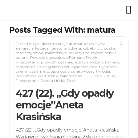
Posts Tagged With: matura
Posted in
cykl
,
dobre recenzje
,
dramat
,
dziewczyna
,
0
emigracja
,
kobieca literatura
,
kobieta
,
kobiety
,
Lit. polska
,
macierzyństwo
,
małżeństwo
,
mężczyzna
,
miłość
,
polskie
autorki
,
Powieść obyczajowa/Romans/Erotyk
,
Przeczytanki
,
przyjaźń
,
pytania
,
recenzja
,
rodzina
,
romans
,
samotność
,
Szara godzina
,
szukając szczęścia
,
tajemnica
,
tajemnicza śmierć
,
tęsknota
,
trudne wybory
,
trylogia
,
wzruszenia
,
wzruszenie
,
zakończenie
12 maja 2019
by
Przeczytanki Dorota Lińska-Złoch
427 (22). „Gdy opadły
emocje”Aneta
Krasińska
427 (22). „Gdy opadły emocje”Aneta Krasińska
Wydawnictwo Szara Godzina 236 stron, oprawa