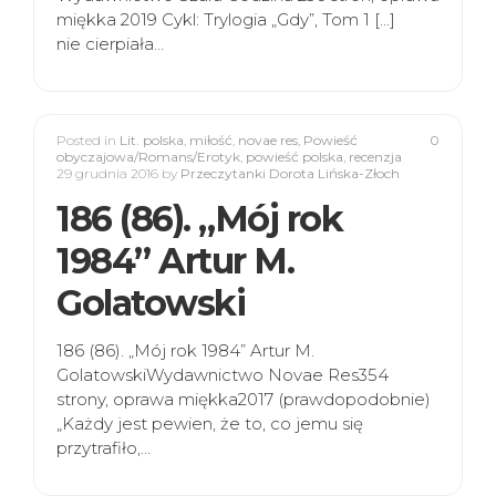
miękka 2019 Cykl: Trylogia „Gdy”, Tom 1 […]
nie cierpiała…
Posted in
Lit. polska
,
miłość
,
novae res
,
Powieść
0
obyczajowa/Romans/Erotyk
,
powieść polska
,
recenzja
29 grudnia 2016
by
Przeczytanki Dorota Lińska-Złoch
186 (86). „Mój rok
1984” Artur M.
Golatowski
186 (86). „Mój rok 1984” Artur M.
GolatowskiWydawnictwo Novae Res354
strony, oprawa miękka2017 (prawdopodobnie)
„Każdy jest pewien, że to, co jemu się
przytrafiło,…