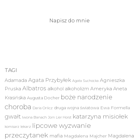
Napisz do mnie
TAGI
Agata Przybyłek
Agnieszka
Adamada
Agata Suchocka
Albatros
Pruska
Ameryka
alkohol
alkoholizm
Aneta
boże narodzenie
Krasińska
Augusta Docher
choroba
druga wojna światowa
Ewa Formella
Daria Orlicz
katarzyna misiołek
gwałt
Iwona Banach
Jorn Lier Horst
lipcowe wyzwanie
lekarz
komisarz
przeczytanek
mafia
Magdalena
Magdalena Majcher