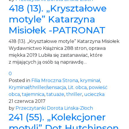
418 (13). „Kryształowe
motyle” Katarzyna
Misiołek -PATRONAT
418 (13). „Kryształowe motyle” Katarzyna Misiołek
Wydawnictwo Książnica 288 stron, oprawa
miękka 2019 Lubiła się zastanawiać, które
z mijających ją osób są naprawdę…
0
Posted in
Filia Mroczna Strona
,
kryminał
,
Kryminał/thriller/sensacja
,
Lit. obca
,
powieść
obca
,
tajemnica
,
tatuaże
,
thriller
,
ucieczka
21 czerwca 2017
by
Przeczytanki Dorota Lińska-Złoch
241 (55). „Kolekcjoner
motyli” Dot Hutchinson