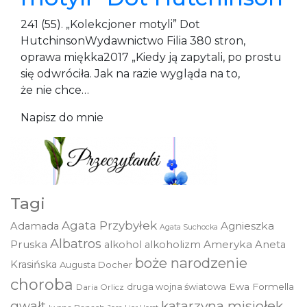
241 (55). „Kolekcjoner motyli” Dot
HutchinsonWydawnictwo Filia 380 stron,
oprawa miękka2017 „Kiedy ją zapytali, po prostu
się odwróciła. Jak na razie wygląda na to,
że nie chce…
Napisz do mnie
Tagi
Agata Przybyłek
Agnieszka
Adamada
Agata Suchocka
Albatros
Pruska
Ameryka
alkohol
alkoholizm
Aneta
boże narodzenie
Krasińska
Augusta Docher
choroba
druga wojna światowa
Ewa Formella
Daria Orlicz
katarzyna misiołek
gwałt