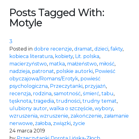
Posts Tagged With:
Motyle
3
Posted in
dobre recenzje
,
dramat
,
dzieci
,
fakty
,
kobieca literatura
,
kobiety
,
Lit. polska
,
macierzyństwo
,
matka
,
małżeństwo
,
miłość
,
nadzieja
,
patronat
,
polskie autorki
,
Powieść
obyczajowa/Romans/Erotyk
,
powieść
psychologiczna
,
Przeczytanki
,
przyjaźń
,
recenzja
,
rodzina
,
samotność
,
śmierć
,
tabu
,
tęsknota
,
tragedia
,
trudności
,
trudny temat
,
ulubiony autor
,
walka o szczęście
,
wybory
,
wzruszenia
,
wzruszenie
,
zakończenie
,
załamanie
nerwowe
,
żałoba
,
związki
,
życie
24 marca 2019
by
Przeczytanki Dorota Lińska-Złoch