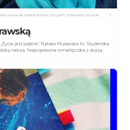
jnie
,
novae res
,
polskie autorki
,
przyjaźń
,
Trójmiasto
,
wywiad
2
urawską
„Życie jest piękne” Natalia Murawska to: Studentka
ludzką naturą. Niepoprawna romantyczka z duszą…