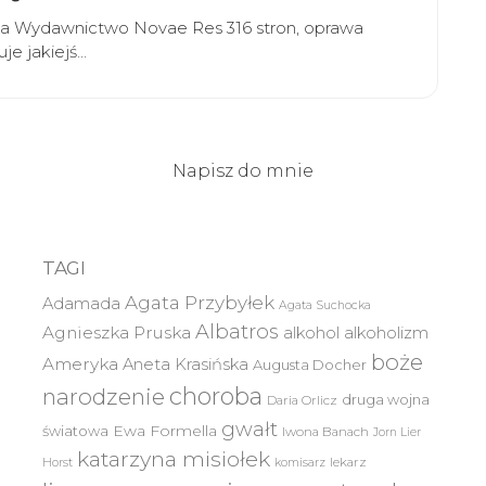
wska Wydawnictwo Novae Res 316 stron, oprawa
je jakiejś…
Napisz do mnie
TAGI
Agata Przybyłek
Adamada
Agata Suchocka
Albatros
Agnieszka Pruska
alkohol
alkoholizm
boże
Ameryka
Aneta Krasińska
Augusta Docher
choroba
narodzenie
druga wojna
Daria Orlicz
gwałt
światowa
Ewa Formella
Iwona Banach
Jorn Lier
katarzyna misiołek
lekarz
Horst
komisarz