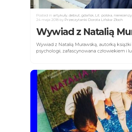
Posted in
artykuły
,
debiut
,
gdańsk
,
Lit. polska
,
nierecenzy
24 maja 2018
by
Przeczytanki Dorota Lińska-Złoch
Wywiad z Natalią M
Wywiad z Natalią Murawską, autorką książki 
psychologii, zafascynowana człowiekiem i 