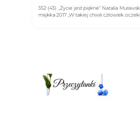
352 (43). „Życie jest piękne” Natalia Mura
miękka 2017 „W takiej chwili człowiek oczeku