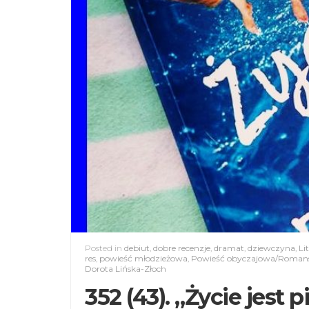
Posted in
debiut
,
dobre recenzje
,
dramat
,
dziewczyna
,
Li
res
,
powieść młodzieżowa
,
Powieść obyczajowa/Romans
Dorota Lińska-Złoch
352 (43). „Życie jest