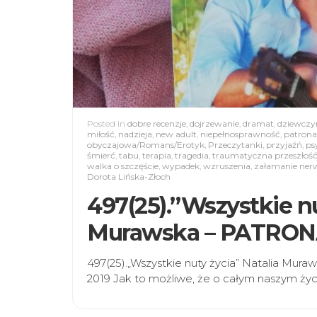
Posted in
dobre recenzje
,
dojrzewanie
,
dramat
,
dziewczy
miłość
,
nadzieja
,
new adult
,
niepełnosprawność
,
patrona
obyczajowa/Romans/Erotyk
,
Przeczytanki
,
przyjaźń
,
ps
śmierć
,
tabu
,
terapia
,
tragedia
,
traumatyczna przeszłoś
walka o szczęście
,
wypadek
,
wzruszenia
,
załamanie ne
Dorota Lińska-Złoch
497(25).”Wszystkie nu
Murawska – PATRO
497(25).„Wszystkie nuty życia” Natalia Mu
2019 Jak to możliwe, że o całym naszym życ