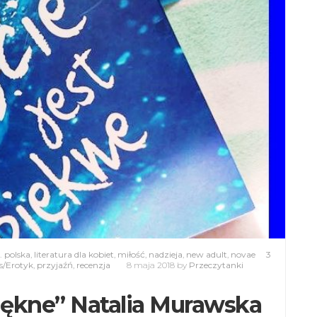
t. polska
,
literatura dla kobiet
,
miłość
,
nadzieja
,
new adult
,
novae
3
/Erotyk
,
przyjaźń
,
recenzja
8 maja 2018
by
Przeczytanki
 piękne” Natalia Murawska