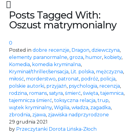
Posts Tagged With:
Oszust matrymonialny
0
Posted in
dobre recenzje
,
Dragon
,
dziewczyna
,
elementy paranormalne
,
groza
,
humor
,
kobiety
,
Komedia
,
komedia kryminalna
,
Kryminał/thriller/sensacja
,
Lit. polska
,
mężczyzna
,
miłość
,
morderstwo
,
patronat
,
podróż
,
policja
,
polskie autorki
,
przyjaźń
,
psychologia
,
recenzja
,
rodzina
,
romans
,
satyra
,
śmierć
,
święta
,
tajemnica
,
tajemnicza śmierć
,
toksyczna relacja
,
trup
,
wątek kryminalny
,
Wigilia
,
władza
,
zagadka
,
zbrodnia
,
zjawa
,
zjawiska nadprzyrodzone
29 grudnia 2021
by
Przeczytanki Dorota Lińska-Złoch